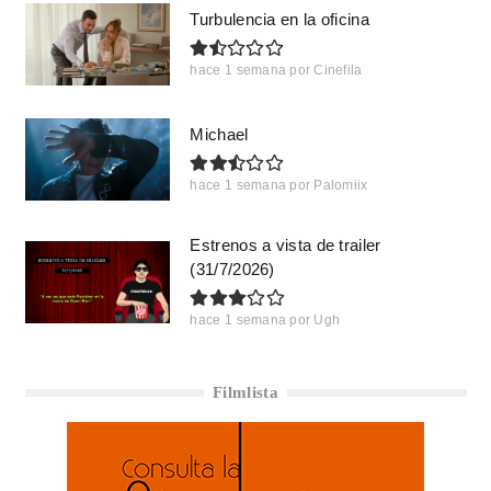
Turbulencia en la oficina
hace 1 semana
por
Cinefila
Michael
hace 1 semana
por
Palomiix
Estrenos a vista de trailer
(31/7/2026)
hace 1 semana
por
Ugh
Filmlista