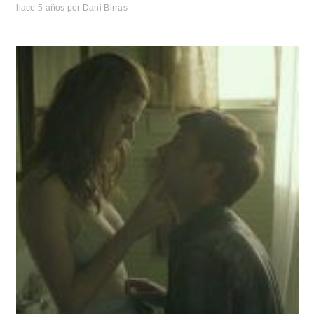
hace 5 años
por
Dani Birras