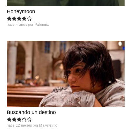
Honeymoon
hace 4 años
por
Palomiix
Buscando un destino
hace 12 meses
por
Makelelillo