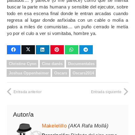
pasados… y parece (o me parece) como que se intenta
buscar la parte más humana y sensible del ejecutor, sobre
todo en esa escena final donde le entran arcadas cuando
regresa al lugar donde asfixiaba con un cable o molía a
palos a miles de comunistas… un puño cerrado le metía
yo por el culo a ver si vomitaba, hombre ya.
Christine Cynn
Cine danés
Documentales
Joshua Oppenheimer
Oscars
Oscars2014
Entrada anterior
Entrada siguiente
Autor/a
Makelelillo
(AKA Rafa Mollá)