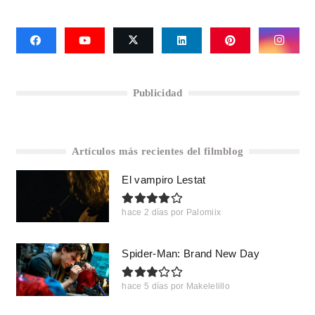
Publicidad
Artículos más recientes del filmblog
El vampiro Lestat
hace 2 días
por
Palomiix
Spider-Man: Brand New Day
hace 5 días
por
Makelelillo