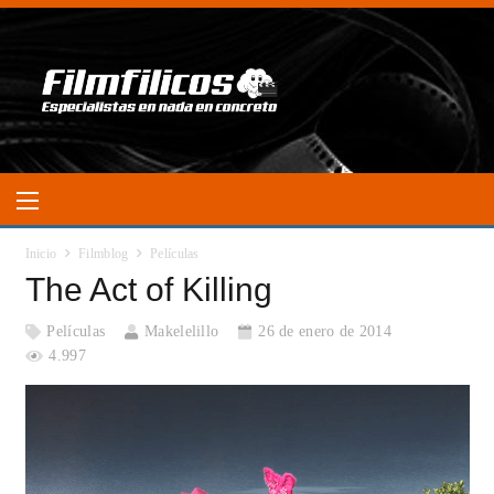
Inicio
Filmblog
Películas
The Act of Killing
Películas
Makelelillo
26 de enero de 2014
4.997