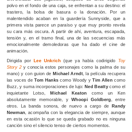
polvo en el fondo de una caja, se enfrentan a su destino: el
trastero, la bolsa de basura o la donación. Por un
malentendido acaban en la guardería Sunnyside, que a
primera vista parece un paraíso y que muy pronto revela
su cara más oscura. A partir de ahí, aventura, escapada,
tensión y, en el tramo final, una de las secuencias más
emocionalmente demoledoras que ha dado el cine de
animación.
Dirigida por
Lee Unkrich
(que ya había codirigido
Toy
Story 2
y conocía estos personajes como la palma de su
mano) y con guion de
Michael Arndt
, la película recupera
las voces de
Tom Hanks
como Woody y
Tim Allen
como
Buzz, y suma incorporaciones de lujo:
Ned Beatty
como el
inquietante Lotso,
Michael Keaton
como un Ken
absolutamente memorable, y
Whoopi Goldberg
, entre
otros. La banda sonora, de nuevo a cargo de
Randy
Newman
, acompaña con la elegancia de siempre, aunque
en esta ocasión lo que se queda grabado no es ninguna
canción sino el silencio tenso de ciertos momentos.