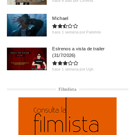
hace 6 días
por
Cinefila
Michael
hace 1 semana
por
Palomiix
Estrenos a vista de trailer
(31/7/2026)
hace 1 semana
por
Ugh
Filmlista