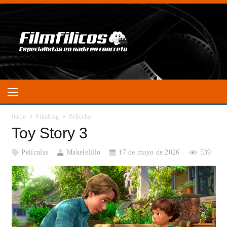
Inicio
Filmblog
Películas
Toy Story 3
Películas
Makelelillo
17 de mayo de 2026
539