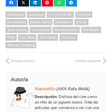
Animación
Aventuras
Cine de EE.UU.
Comedia
Don Rickles
Estelle Harris
Fantástico
Infantil
Joan Cusack
Lee Unkrich
Michael Keaton
Ned Beatty
Pixar
Tim Allen
Tom Hanks
Toy Story
Whoopi Goldberg
Entrada anterior
Entrada siguiente
Autor/a
Makelelillo
(AKA Rafa Mollá)
Descripción:
Disfruta del cine como
un niño de un juguete nuevo. Odia las
películas que comienza a ver con una