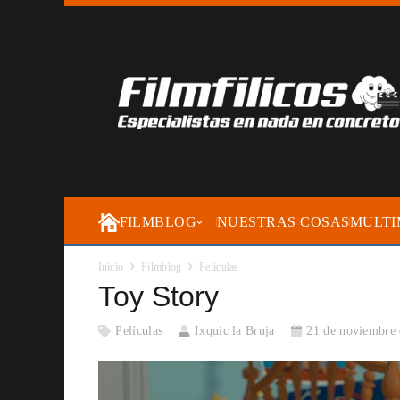
FILMBLOG
NUESTRAS COSAS
MULTI
Inicio
Filmblog
Películas
Toy Story
Películas
Ixquic la Bruja
21 de noviembre