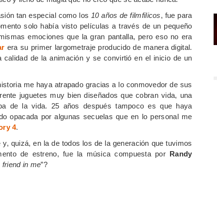
casión tan especial como los
10 años de filmfilicos
, fue para
mento solo había visto películas a través de un pequeño
s mismas emociones que la gran pantalla, pero eso no era
ar
era su primer largometraje producido de manera digital.
 calidad de la animación y se convirtió en el inicio de un
 historia me haya atrapado gracias a lo conmovedor de sus
rente juguetes muy bien diseñados que cobran vida, una
tapa de la vida. 25 años después tampoco es que haya
ado opacada por algunas secuelas que en lo personal me
ory 4
.
, quizá, en la de todos los de la generación que tuvimos
omento de estreno, fue la música compuesta por
Randy
 friend in me
”?