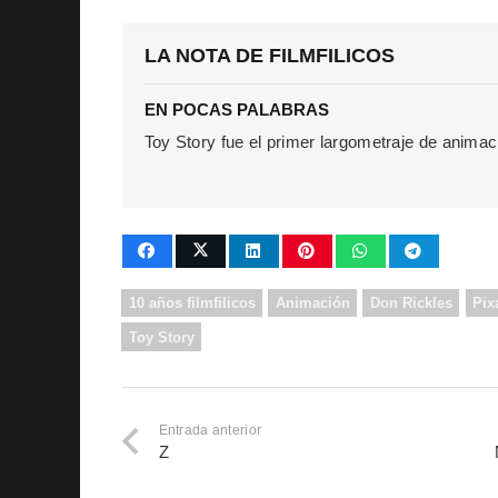
LA NOTA DE FILMFILICOS
EN POCAS PALABRAS
Toy Story fue el primer largometraje de anima
10 años filmfilicos
Animación
Don Rickles
Pix
Toy Story
Entrada anterior
Z