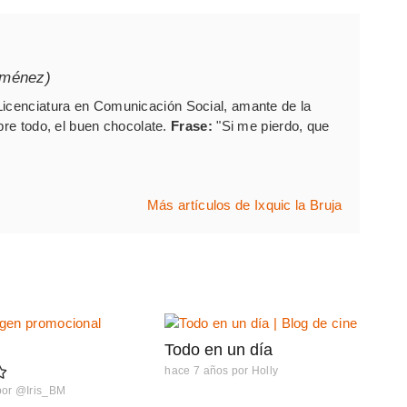
iménez)
Licenciatura en Comunicación Social, amante de la
bre todo, el buen chocolate.
Frase:
"Si me pierdo, que
Más artículos de Ixquic la Bruja
Todo en un día
hace 7 años
por
Holly
por
@Iris_BM