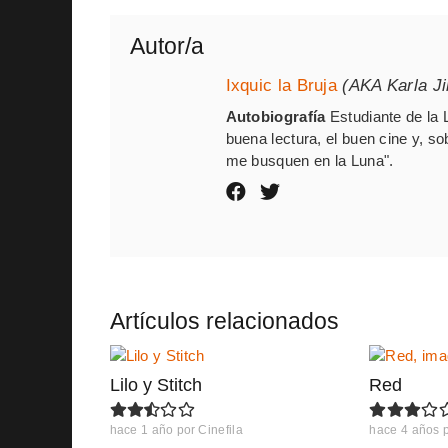
Autor/a
Ixquic la Bruja
(AKA Karla J
Autobiografía
Estudiante de la 
buena lectura, el buen cine y, so
me busquen en la Luna".
Artículos relacionados
Lilo y Stitch
Red
hace 1 año
por
Cinefila
hace 4 años