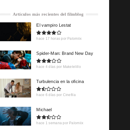
Artículos más recientes del filmblog
El vampiro Lestat
hace 17 horas
por
Palomiix
Spider-Man: Brand New Day
hace 4 días
por
Makelelillo
Turbulencia en la oficina
hace 6 días
por
Cinefila
Michael
hace 1 semana
por
Palomiix