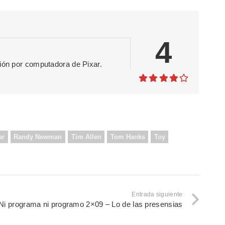
4
ción por computadora de Pixar.
ar
Randy Newman
Tim Allen
Tom Hanks
Toy
Entrada siguiente
Ni programa ni programo 2×09 – Lo de las presensias