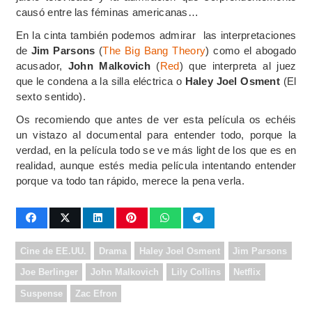
causó entre las féminas americanas…
En la cinta también podemos admirar las interpretaciones
de
Jim Parsons
(
The Big Bang Theory
) como el abogado
acusador,
John Malkovich
(
Red
) que interpreta al juez
que le condena a la silla eléctrica o
Haley Joel Osment
(El
sexto sentido).
Os recomiendo que antes de ver esta película os echéis
un vistazo al documental para entender todo, porque la
verdad, en la película todo se ve más light de los que es en
realidad, aunque estés media película intentando entender
porque va todo tan rápido, merece la pena verla.
Cine de EE.UU.
Drama
Haley Joel Osment
Jim Parsons
Joe Berlinger
John Malkovich
Lily Collins
Netflix
Suspense
Zac Efron