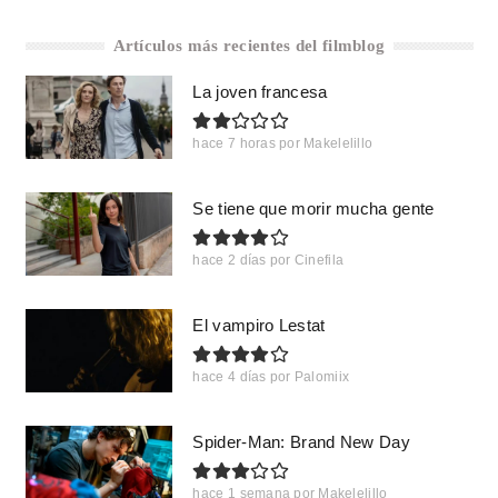
Artículos más recientes del filmblog
La joven francesa
hace 7 horas
por
Makelelillo
Se tiene que morir mucha gente
hace 2 días
por
Cinefila
El vampiro Lestat
hace 4 días
por
Palomiix
Spider-Man: Brand New Day
hace 1 semana
por
Makelelillo