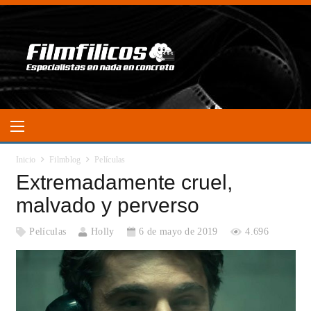
Inicio
Filmblog
Películas
Extremadamente cruel,
malvado y perverso
Películas
Holly
6 de mayo de 2019
4.696