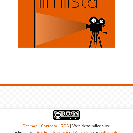
Sitemap
|
Contacto
|
RSS
| Web desarrollada por
Filmfilicos |
Política de cookies
|
Aviso legal
y
política de