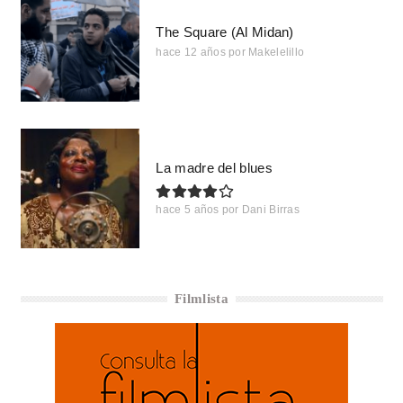
The Square (Al Midan)
hace 12 años
por
Makelelillo
La madre del blues
hace 5 años
por
Dani Birras
Filmlista