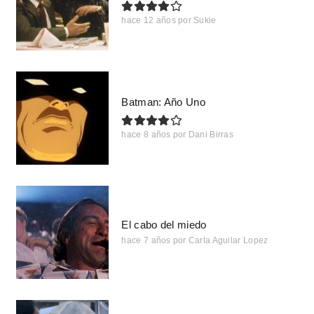
hace 12 años
por
Sukie
Batman: Año Uno
hace 8 años
por
Dani Birras
El cabo del miedo
hace 7 años
por
Carla Aguilar Lopez