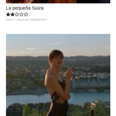
La pequeña Suiza
hace 7 años
por
Makelelillo