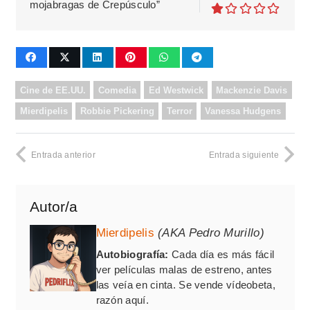
mojabragas de Crepúsculo”
Cine de EE.UU.
Comedia
Ed Westwick
Mackenzie Davis
Mierdipelis
Robbie Pickering
Terror
Vanessa Hudgens
Entrada anterior
Entrada siguiente
Autor/a
Mierdipelis
(AKA Pedro Murillo)
Autobiografía:
Cada día es más fácil
ver películas malas de estreno, antes
las veía en cinta. Se vende vídeobeta,
razón aquí.