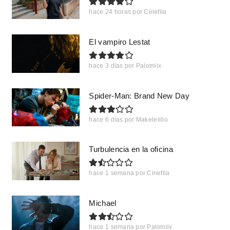
hace 24 horas
por
Cinefila
El vampiro Lestat
hace 3 días
por
Palomiix
Spider-Man: Brand New Day
hace 6 días
por
Makelelillo
Turbulencia en la oficina
hace 1 semana
por
Cinefila
Michael
hace 1 semana
por
Palomiix