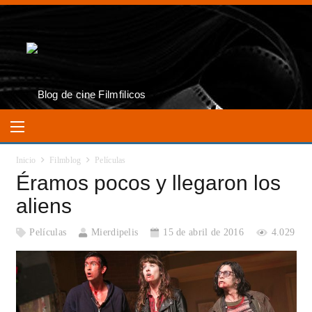
Inicio
Filmblog
Películas
Éramos pocos y llegaron los
aliens
Películas
Mierdipelis
15 de abril de 2016
4.029