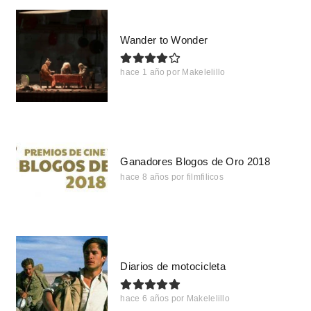
Wander to Wonder
hace 1 año
por
Makelelillo
Ganadores Blogos de Oro 2018
hace 8 años
por
filmfilicos
Diarios de motocicleta
hace 6 años
por
Makelelillo