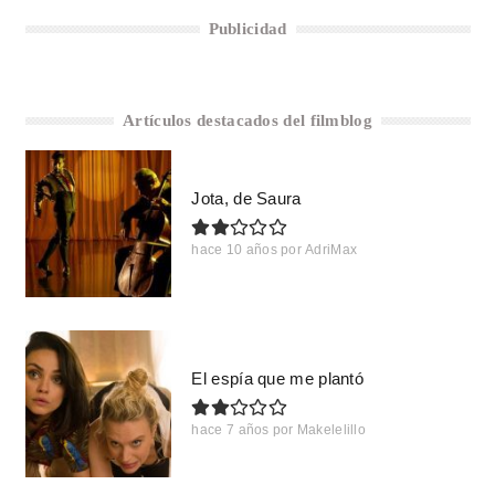
Publicidad
Artículos destacados del filmblog
Jota, de Saura
hace 10 años
por
AdriMax
El espía que me plantó
hace 7 años
por
Makelelillo