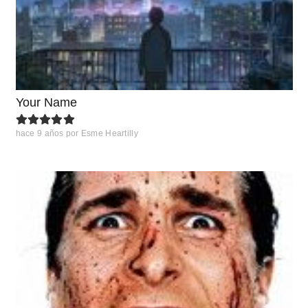
Your Name
hace 9 años
por
Esme Heartilly