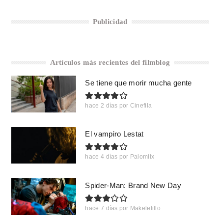
Publicidad
Artículos más recientes del filmblog
Se tiene que morir mucha gente
hace 2 días
por
Cinefila
El vampiro Lestat
hace 4 días
por
Palomiix
Spider-Man: Brand New Day
hace 7 días
por
Makelelillo