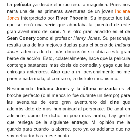
La
película
ya desde el inicio resulta magnifica. Pues nos
narra una de las primeras aventuras de un joven
Indiana
Jones
interpretado por
River Phoenix
. Su impacto fue tal,
que se creó una
serie
que abordaba la juventud de este
gran aventurero del
cine
. Y el otro gran añadido es el de
Sean Conery
como el profesor
Henry Jones
. Su personaje
resulta una de las mejores duplas para el bueno de
Indiana
Jones
además de dar más dimensión si cabía a este gran
héroe de acción. Esto, colateralmente, hace que la película
contenga bastantes más dosis de comedia y gags que las
entregas anteriores. Algo que a mí personalmente no me
parece nada malo, al contrario, la disfruto muchísimo.
Resumiendo,
Indiana Jones y la última cruzada
es el
broche perfecto (o al menos lo fue durante un tiempo) para
las aventuras de este gran aventurero del
cine
que
además dotó de más humanidad al personaje. De aquí en
adelante, como he dicho un poco más arriba, hay gente
que reniega de la siguiente entrega. Mi opinión me la
guardo para cuando la aborde, pero ya os adelanto que no
soy detractor hasta ese punto.