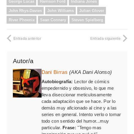
George Lucas
Harrison Ford
Indiana Jones
John Rhys-Davies
John Williams
Julian Glover
River Phoenix
Sean Connery
Steven Spielberg
Entrada anterior
Entrada siguiente
Autor/a
Dani Birras
(AKA Dani Alonso)
Autobiografía:
Lector de cómics
empedernido y obsesivo, lo que me
lleva diseccionar meticulosamente
cada adaptación que se hace. Por lo
demás muy aficionado al cine y a las
series en general. Intento verlo o tomar
todo con sentido del humor...muy
particular.
Frase:
"Tengo mas