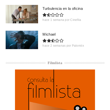
Turbulencia en la oficina
hace 1 semana
por
Cinefila
Michael
hace 2 semanas
por
Palomiix
Filmlista