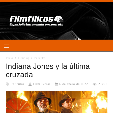
Inicio
Filmblog
Películas
Indiana Jones y la última
cruzada
Películas
Dani Birras
6 de enero de 2022
2.389