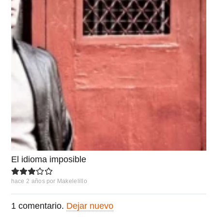
El idioma imposible
hace 2 años
por
Makelelillo
1
comentario
.
Dejar nuevo