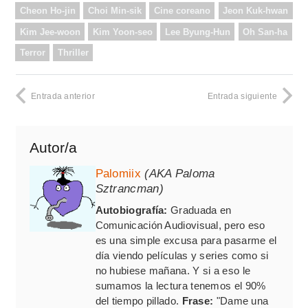
Cheon Ho-jin
Choi Min-sik
Cine coreano
Jeon Kuk-hwan
Kim Jee-woon
Kim Yoon-seo
Lee Byung-Hun
Oh San-ha
Terror
Thriller
Entrada anterior
Entrada siguiente
Autor/a
Palomiix
(AKA Paloma
Sztrancman)
Autobiografía:
Graduada en
Comunicación Audiovisual, pero eso
es una simple excusa para pasarme el
día viendo películas y series como si
no hubiese mañana. Y si a eso le
sumamos la lectura tenemos el 90%
del tiempo pillado.
Frase:
"Dame una