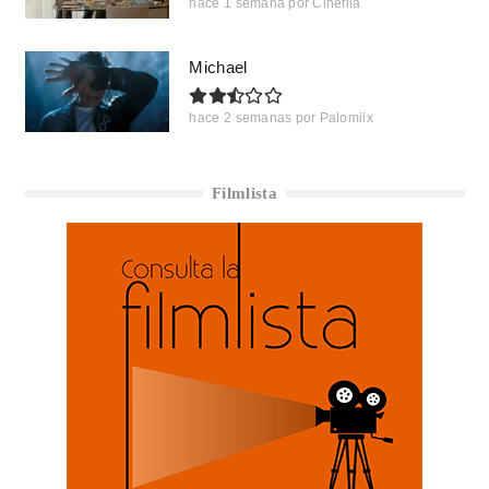
hace 1 semana
por
Cinefila
Michael
hace 2 semanas
por
Palomiix
Filmlista