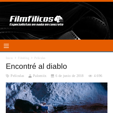
Inicio
Filmblog
Películas
Encontré al diablo
Películas
Palomiix
6 de junio de 2018
4.696