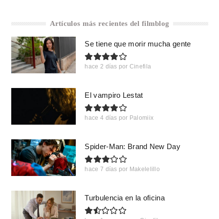
Artículos más recientes del filmblog
Se tiene que morir mucha gente
hace 2 días
por
Cinefila
El vampiro Lestat
hace 4 días
por
Palomiix
Spider-Man: Brand New Day
hace 7 días
por
Makelelillo
Turbulencia en la oficina