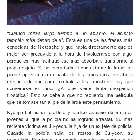
“Cuando miras largo tiempo a un abismo, el abismo
también mira dentro de ti”
. Esta es una de las frases más
conocidas de Nietzsche y que habla directamente que es
mejor ser precavido a la hora de involucrarse con algo,
porque es muy fácil que ese algo absorba y transforme al
propio sujeto. Si se toma todo el contexto de la frase, se
puede apreciar como habla de los monstruos, de ahí la
creencia de que para combatir a los monstruos hay que
convertirse en uno. ¿A qué viene tanta divagación
filosófica? Esto se debe a que no recuerdo una
película
que se tomase tan al pie de la letra este pensamiento.
Kyung-chul es un prolífico y sádico asesino de mujeres
jóvenes al que la policía no ha logrado arrestar. Su más
reciente victima es Ju-yeon, la hija de un ex jefe de policía.
Cuando la policía halla los restos de Ju-yeon, su
prometido, Soo-hyun, un agente secreto, se embarca en