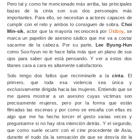
Pero tal y como he mencionado más arriba, las principales
bazas de la cinta son sus dos personajes más
importantes. Para ello, se necesitan a actores capaces de
cumplir con el reto y ambos lo consiguen de sobra.
Choi
Min-sik
, actor que la mayoría reconocerá por
Oldboy
, se
marca un papelón de asesino sádico que me va a costar
sacarme de la cabeza. Por su parte,
Lee Byung-Hun
como Soo-hyun no le hace falta más que un plano de sus
ojos para saber qué está pensando. Y ver a estos dos
titanes cara a cara es altamente satisfactorio.
Solo tengo dos fallos que recriminarle a la
cinta
. El
primero, que toda esa violencia sea única y
exclusivamente dirigida hacia las mujeres. Entiendo que se
me quiera mostrar a un asesino cuyas victimas son
precisamente mujeres, pero por la forma que están
filmadas las escenas y por como se ensaña con ellas es
algo que me ha hecho torcer el gesto varias veces y
preguntarme si no hay otra intención detrás. Y el segundo,
que como suele ocurrir con el cine procedente de Asia,
durante el nudo da la sensación de que se desvía de la