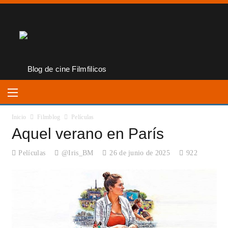
Inicio
Filmblog
Películas
Aquel verano en París
Películas
@Iris_BM
26 de junio de 2025
922