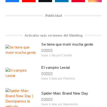
Publicidad
Artículos más recientes del filmblog
Se tiene que morir mucha gente
hace 1 día
por
Cinefila
El vampiro Lestat
hace 3 días
por
Palomiix
Spider-Man: Brand New Day
hace 6 días
por
Makelelillo