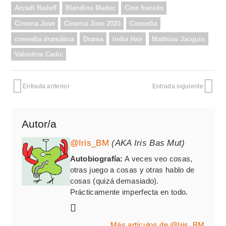
Arcadi Radeff
Blandine Madec
Cine francés
Cinema Jove
Cinema Jove 2025
Comedia
comedia dramática
Drama
India Hair
Matthias Jacquin
Valentine Cadic
Entrada anterior
Entrada siguiente
Autor/a
@Iris_BM
(AKA Iris Bas Mut)
Autobiografía:
A veces veo cosas,
otras juego a cosas y otras hablo de
cosas (quizá demasiado).
Prácticamente imperfecta en todo.
Más artículos de @Iris_BM