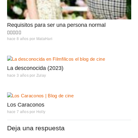
Requisitos para ser una persona normal
hace 8 años
por
MataHari
La desconocida (2023)
hace 3 años
por
Zulay
Los Caraconos
hace 7 años
por
Holly
Deja una respuesta