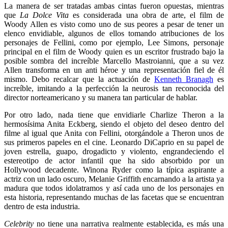
La manera de ser tratadas ambas cintas fueron opuestas, mientras
que
La Dolce Vita
es considerada una obra de arte, el film de
Woody Allen es visto como uno de sus peores a pesar de tener un
elenco envidiable, algunos de ellos tomando atribuciones de los
personajes de Fellini, como por ejemplo, Lee Simons, personaje
principal en el film de Woody quien es un escritor frustrado bajo la
posible sombra del increíble Marcello Mastroianni, que a su vez
Allen transforma en un anti héroe y una representación fiel de él
mismo. Debo recalcar que la actuación de
Kenneth Branagh
es
increíble, imitando a la perfección la neurosis tan reconocida del
director norteamericano y su manera tan particular de hablar.
Por otro lado, nada tiene que envidiarle Charlize Theron a la
hermosísima Anita Eckberg, siendo el objeto del deseo dentro del
filme al igual que Anita con Fellini, otorgándole a Theron unos de
sus primeros papeles en el cine. Leonardo DiCaprio en su papel de
joven estrella, guapo, drogadicto y violento, engrandeciendo el
estereotipo de actor infantil que ha sido absorbido por un
Hollywood decadente. Winona Ryder como la típica aspirante a
actriz con un lado oscuro, Melanie Griffith encarnando a la artista ya
madura que todos idolatramos y así cada uno de los personajes en
esta historia, representando muchas de las facetas que se encuentran
dentro de esta industria.
Celebrity
no tiene una narrativa realmente establecida, es más una