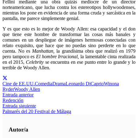
Fellini mediante una obra quizás mediocre de un director
norteamericano, que lucha contra los estereotipos hollywoodenses,
mientras los pone en evidencia de una forma cruda y sarcástica en la
pantalla, me parece simplemente genial.
Y es que esto es lo mejor de Woody Allen: esa capacidad y el don
que tiene este hombre de transformar las cosas más banales y
comunes en un despliegue de imágenes hermosas conectadas con
relato exquisito, que hace que no puedas sino perderte en lo que
cuenta. No es
Manhattan,
la grandísima obra que realizó en
1979
pero tampoco es
El hombre Irracional,
la lamentable cinta realizada
en el 2015,
Celebrity
se encuentra en ese punto entre lo grande y lo
terrible de Woody Allen.
Cine de EE.UU.
Comedia
Drama
Leonardo DiCaprio
Winona
Ryder
Woody Allen
Entrada anterior
Redención
Entrada siguiente
Palmarés del 20 Festival de Málaga
Autor/a