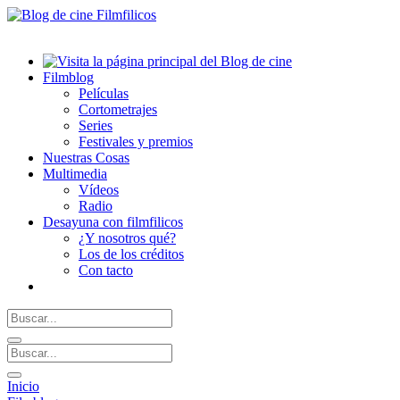
Filmblog
Películas
Cortometrajes
Series
Festivales y premios
Nuestras Cosas
Multimedia
Vídeos
Radio
Desayuna con filmfilicos
¿Y nosotros qué?
Los de los créditos
Con tacto
Inicio