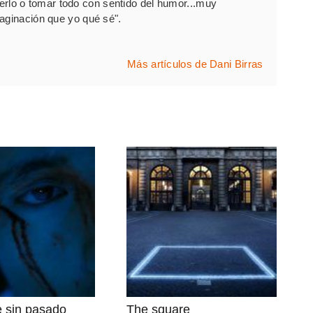
 verlo o tomar todo con sentido del humor...muy
ginación que yo qué sé".
Más artículos de Dani Birras
 sin pasado
The square