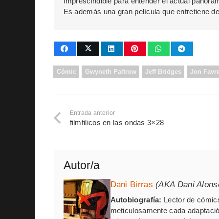
Imprescindible para entender el actual panora
Es además una gran película que entretiene de p
Cómic
Gwyneth Paltrow
Jeff Bridges
Jon Favr
Entrada anterior
filmfilicos en las ondas 3×28
Autor/a
Dani Birras
(AKA Dani Alons
Autobiografía:
Lector de cómics
meticulosamente cada adaptación