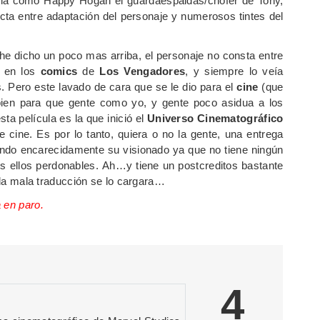
cula como Happy Hogan el guardaespaldas/chofer de Tony,
cta entre adaptación del personaje y numerosos tintes del
e dicho un poco mas arriba, el personaje no consta entre
l en los
comics
de
Los Vengadores
, y siempre lo veía
. Pero este lavado de cara que se le dio para el
cine
(que
 bien para que gente como yo, y gente poco asidua a los
ta película es la que inició el
Universo Cinematográfico
ine. Es por lo tanto, quiera o no la gente, una entrega
ndo encarecidamente su visionado ya que no tiene ningún
os ellos perdonables. Ah…y tiene un postcreditos bastante
y la mala traducción se lo cargara…
 en paro.
4