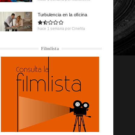
Turbulencia en la oficina
hace 1 semana
por
Cinefila
Filmlista