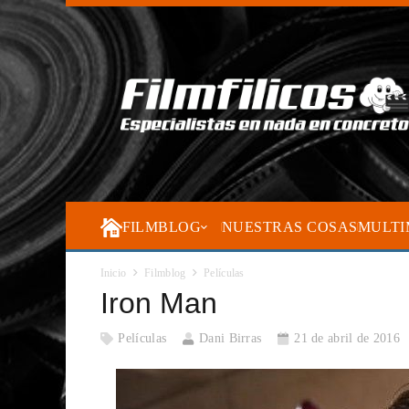
FILMBLOG
NUESTRAS COSAS
MULTI
Inicio
Filmblog
Películas
Iron Man
Películas
Dani Birras
21 de abril de 2016