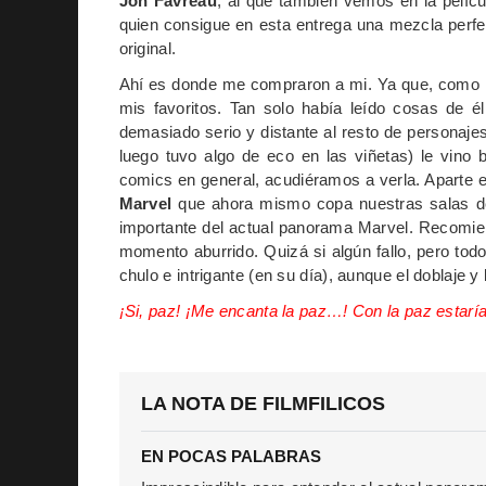
Jon Favreau
, al que también vemos en la pelí
quien consigue en esta entrega una mezcla perfe
original.
Ahí es donde me compraron a mi. Ya que, como h
mis favoritos. Tan solo había leído cosas de é
demasiado serio y distante al resto de personajes
luego tuvo algo de eco en las viñetas) le vino
comics en general, acudiéramos a verla. Aparte es
Marvel
que ahora mismo copa nuestras salas de c
importante del actual panorama Marvel. Recomie
momento aburrido. Quizá si algún fallo, pero tod
chulo e intrigante (en su día), aunque el doblaje 
¡Si, paz! ¡Me encanta la paz…! Con la paz estaría
LA NOTA DE FILMFILICOS
EN POCAS PALABRAS