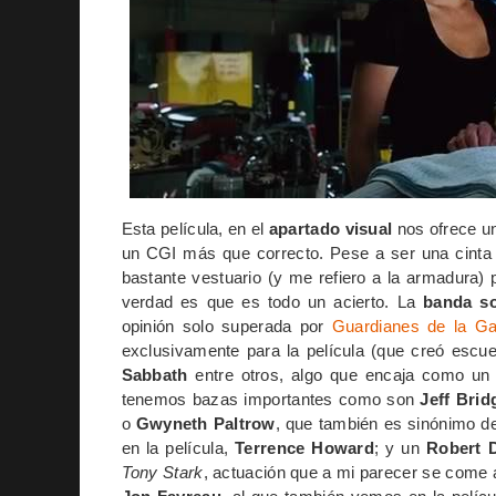
Esta película, en el
apartado visual
nos ofrece un
un CGI más que correcto. Pese a ser una cinta 
bastante vestuario (y me refiero a la armadura)
verdad es que es todo un acierto. La
banda s
opinión solo superada por
Guardianes de la Ga
exclusivamente para la película (que creó escu
Sabbath
entre otros, algo que encaja como un
tenemos bazas importantes como son
Jeff Brid
o
Gwyneth Paltrow
, que también es sinónimo de
en la película,
Terrence Howard
; y un
Robert 
Tony Stark
, actuación que a mi parecer se come a l