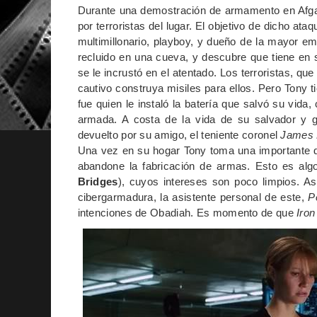
Durante una demostración de armamento en Afgan
por terroristas del lugar. El objetivo de dicho ata
multimillonario, playboy, y dueño de la mayor e
recluido en una cueva, y descubre que tiene en 
se le incrustó en el atentado. Los terroristas, q
cautivo construya misiles para ellos. Pero Tony 
fue quien le instaló la batería que salvó su vi
armada. A costa de la vida de su salvador y g
devuelto por su amigo, el teniente coronel
James
Una vez en su hogar Tony toma una importante d
abandone la fabricación de armas. Esto es algo
Bridges
), cuyos intereses son poco limpios. As
cibergarmadura, la asistente personal de este,
P
intenciones de Obadiah. Es momento de que
Iro