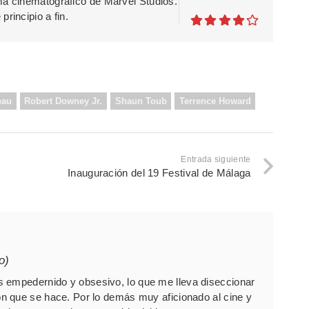
ma cinematográfico de Marvel Studios.
rincipio a fin.
eau
Robert Downey Jr.
Shaun Toub
Terrence Howard
Entrada siguiente
Inauguración del 19 Festival de Málaga
o)
 empedernido y obsesivo, lo que me lleva diseccionar
 que se hace. Por lo demás muy aficionado al cine y