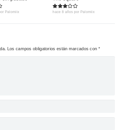
por
Palomiix
hace 8 años
por
Palomiix
ada.
Los campos obligatorios están marcados con
*