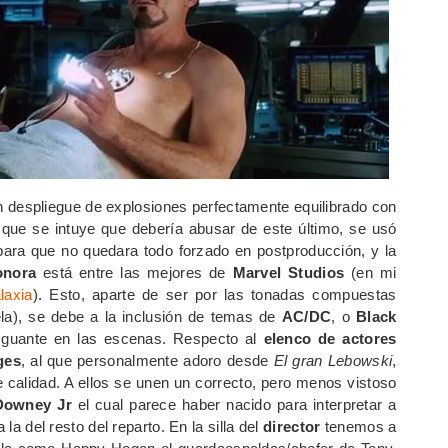
 despliegue de explosiones perfectamente equilibrado con
que se intuye que debería abusar de este último, se usó
 para que no quedara todo forzado en postproducción, y la
onora
está entre las mejores de
Marvel Studios
(en mi
laxia
). Esto, aparte de ser por las tonadas compuestas
ela), se debe a la inclusión de temas de
AC/DC
, o
Black
 guante en las escenas. Respecto al
elenco de actores
ges
, al que personalmente adoro desde
El gran Lebowski
,
 calidad. A ellos se unen un correcto, pero menos vistoso
Downey Jr
el cual parece haber nacido para interpretar a
a del resto del reparto. En la silla del
director
tenemos a