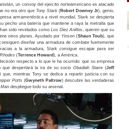
istán, un convoy del ejercito norteamericano es atacado
que no era otro que
Tony Stark
(
Robert Downey Jr
), genio,
mpresa armamentística a nivel mundial. Stark se despierta
su pecho una batería que mantiene a raya la metralla que
ue han sido revelados como
Los Diez Anillos
, quieren que su
tiene otros planes. Ayudado por
Yinsen
(
Shaun Toub
), que
da, consiguen diseñar una armadura de combate fuertemente
racias a la armadura, Stark consigue escapar para ser
 Rhodes
(
Terrence Howard
), a América.
ecisión respecto a lo que le ha ocurrido: que su empresa
 que despertará la ira de su socio
Obadiah Stane
(
Jeff
í que, mientras Tony se dedica a repartir justicia con su
epper Potts
(
Gwyneth Paltrow
) descubre las verdaderas
n Man
despliegue todo su arsenal.