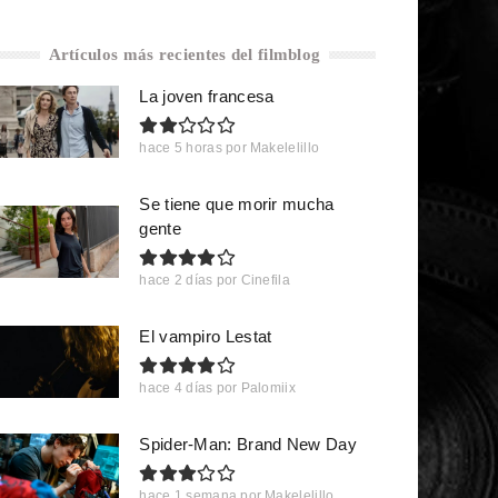
Artículos más recientes del filmblog
La joven francesa
hace 5 horas
por
Makelelillo
Se tiene que morir mucha
gente
hace 2 días
por
Cinefila
El vampiro Lestat
hace 4 días
por
Palomiix
Spider-Man: Brand New Day
hace 1 semana
por
Makelelillo