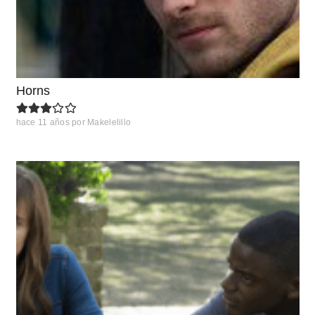
Horns
hace 11 años
por
Makelelillo