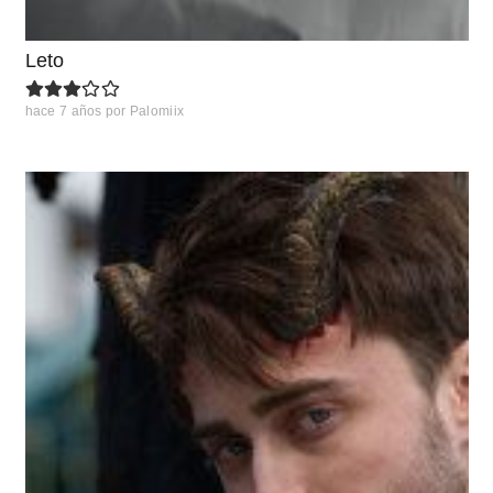
Leto
hace 7 años
por
Palomiix