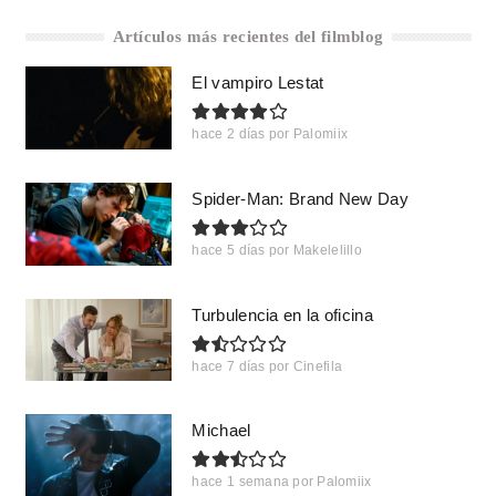
Artículos más recientes del filmblog
El vampiro Lestat
hace 2 días
por
Palomiix
Spider-Man: Brand New Day
hace 5 días
por
Makelelillo
Turbulencia en la oficina
hace 7 días
por
Cinefila
Michael
hace 1 semana
por
Palomiix