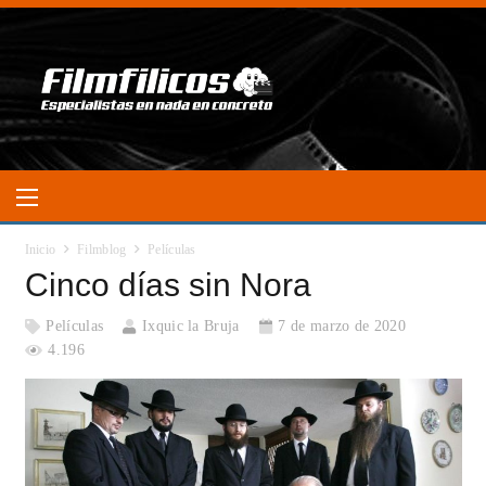
Inicio
Filmblog
Películas
Cinco días sin Nora
Películas
Ixquic la Bruja
7 de marzo de 2020
4.196