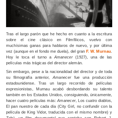
Tras el largo parón que he hecho en cuanto a la escritura
sobre el cine clásico en Filmfilicos, vuelvo con
muchísimas ganas para hablaros de nuevo, y por última
vez (aunque en el fondo me duela), del gran
F. W. Murnau
.
Hoy le toca el turno a
Amanecer
(1927), una de las
películas más trágicas del director alemán.
Sin embargo, pese a la nacionalidad del director y de toda
su filmografía anterior,
Amanecer
fue una producción
estadounidense. Tras un largo recorrido de películas
expresionistas, Murnau acabó desbordando su talento
también en los Estados Unidos, consiguiendo, únicamente,
hacer cuatro películas más:
Amanecer
, Los cuatro diablos,
El pan nuestro de cada día (City Girl, no confundir con la
película de King Vidor, traducida con el mismo nombre) y
Tabú
, un film documental que contaba con Robert J.