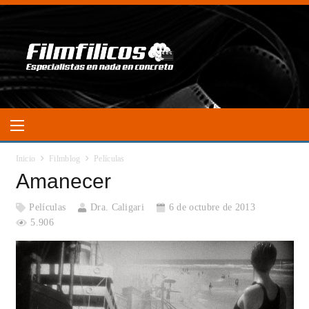
Inicio
Filmblog
Películas
Amanecer
Películas
Dra. Caligari
6 de octubre de 2013
5.906