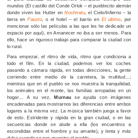
mundos (El castillo del Conde Orlok – el pueblecito alemán
donde viven los Hutter en
Nosferatu
, el Cielo/Infierno – la
tierra en
Fausto
, o el hotel – el barrio en
El último
, por
mencionar sólo las películas a las que les he dedicado un
espacio por aquí), en Amanecer no iba a ser menos. Para
ello, hace un riguroso trabajo para comparar la ciudad con
lo rural.
Para empezar, el ritmo de vida, ritmo que condiciona a
todo el film. En la ciudad, podemos ver los coches
pasando a cámara rápida, en todas direcciones, la gente
corriendo entre medio de la carretera, la multitud…;
mientras que en el pueblo se nos muestra la tranquilidad,
los animales en el monte, las familias arropadas en un
hogar… A su vez,
Murnau
se ayuda con imágenes
encadenadas para mostrarnos las diferencias entre ambos
lugares a la misma vez. La música también juega a favor
de esto. Estridente y rápida en la gran ciudad, o en las
secuencias donde se alude a ella (los encuentros a
escondidas entre el hombre y su amante), y lenta y más
dulce cuando se nos muestra el pueblo.