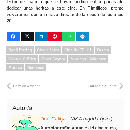
lector de manera que le hayan podido entrar ganas de
dedicar unas horitas a este cine. En Filmfilicos, pronto
volveremos con un nuevo director de la época de los años
20…
Bodil Rosing
Cine clásico
Cine de EE.UU.
Drama
George O’Brien
Janet Gaynor
Margaret Livingston
Murnau
Romance
Entrada anterior
Entrada siguiente
Autor/a
Dra. Caligari
(AKA Ingrid López)
Autobiografía:
Amante del cine mudo,