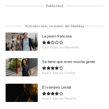
Publicidad
Artículos más recientes del filmblog
La joven francesa
hace 2 días
por
Makelelillo
Se tiene que morir mucha gente
hace 4 días
por
Cinefila
El vampiro Lestat
hace 5 días
por
Palomiix