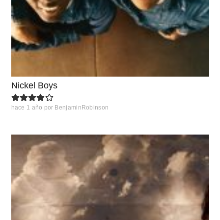
Nickel Boys
hace 1 año
por
BenjaminRobinson