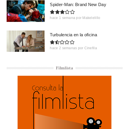
Spider-Man: Brand New Day
hace 1 semana
por
Makelelillo
Turbulencia en la oficina
hace 2 semanas
por
Cinefila
Filmlista