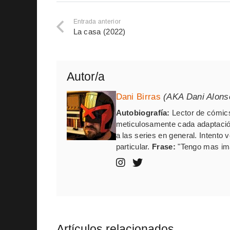
Entrada anterior
La casa (2022)
Autor/a
Dani Birras
(AKA Dani Alons
Autobiografía:
Lector de cómics
meticulosamente cada adaptación
a las series en general. Intento
particular.
Frase:
"Tengo mas ima
Artículos relacionados