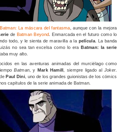
Batman: La máscara del fantasma
, aunque con la mejora
serie
de
Batman Beyond
. Enmarcada en el futuro como lo
do todo, y le sienta de maravilla a la
película
. La banda
Quizás no sea tan excelsa como lo era
Batman: la serie
taba muy alto.
ocidos en las aventuras animadas del murciélago como
 tiempo
Batman
, y
Mark Hamill
, siempre ligado al
Joker
.
 de
Paul Dini
, uno de los grandes guionistas de los cómics
hos capítulos de la serie animada de Batman.