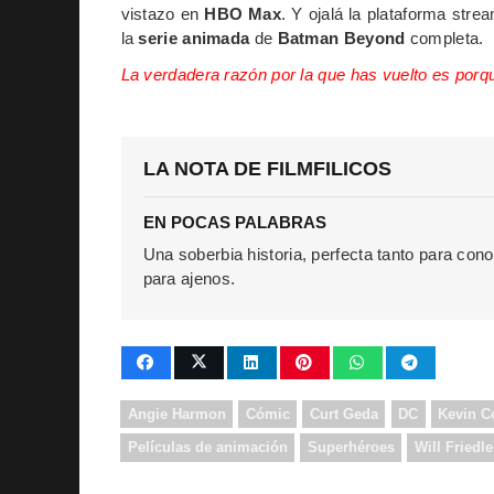
vistazo en
HBO Max
. Y ojalá la plataforma st
la
serie animada
de
Batman Beyond
completa.
La verdadera razón por la que has vuelto es porque
LA NOTA DE FILMFILICOS
EN POCAS PALABRAS
Una soberbia historia, perfecta tanto para c
para ajenos.
Angie Harmon
Cómic
Curt Geda
DC
Kevin C
Películas de animación
Superhéroes
Will Friedle