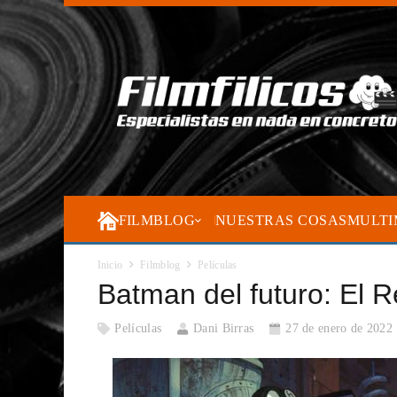
FILMBLOG
NUESTRAS COSAS
MULTI
Inicio
Filmblog
Películas
Batman del futuro: El R
Películas
Dani Birras
27 de enero de 2022