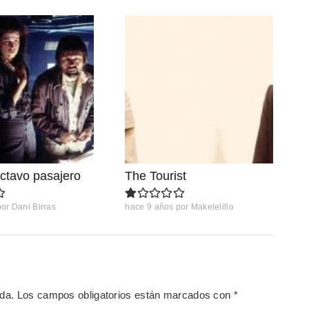
octavo pasajero
The Tourist
por
Dani Birras
hace 9 años
por
Makelelillo
ada.
Los campos obligatorios están marcados con
*