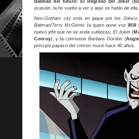
Batman del futuro: El Regreso del
Joker
(
Ba
ocasión, la he vuelto a ver y aquí os hablo de ella
Neo-Gotham city
está en jaque por los
Jokerz
Batman
/
Terry McGinnis
(a quien pone voz
Will 
nuevo jefe que no se anda sutilezas,
El Joker
(
Ma
Conroy
), y la comisaria
Barbara Gordon
(
Angi
príncipe payaso del crimen
murió hace 40 años.