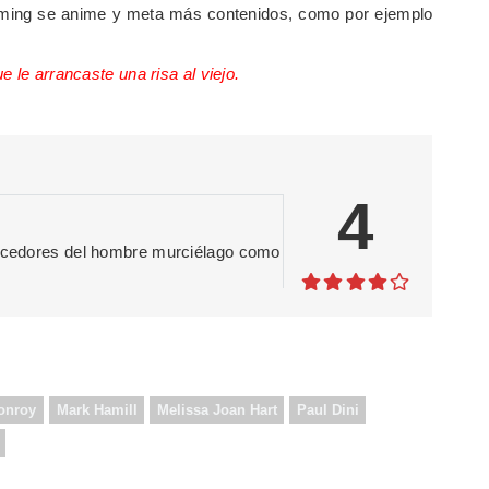
reaming se anime y meta más contenidos, como por ejemplo
 le arrancaste una risa al viejo.
4
onocedores del hombre murciélago como
onroy
Mark Hamill
Melissa Joan Hart
Paul Dini