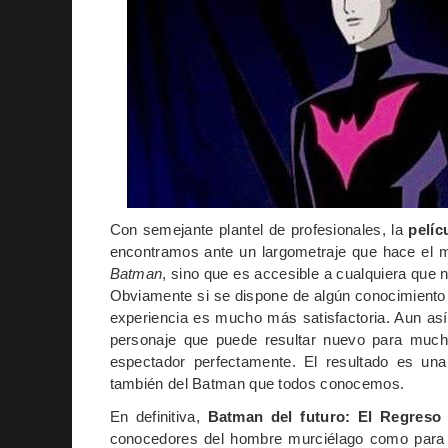
Con semejante plantel de profesionales, la
pelíc
encontramos ante un largometraje que hace el 
Batman
, sino que es accesible a cualquiera que 
Obviamente si se dispone de algún conocimiento 
experiencia es mucho más satisfactoria. Aun así l
personaje que puede resultar nuevo para mu
espectador perfectamente. El resultado es una
también del Batman que todos conocemos.
En definitiva,
Batman del futuro: El Regreso 
conocedores del hombre murciélago como para a