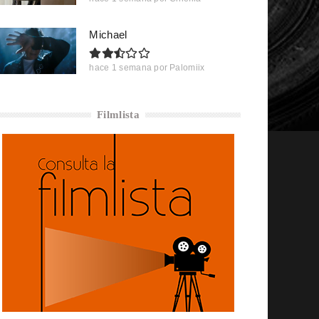
Michael
hace 1 semana
por
Palomiix
Filmlista