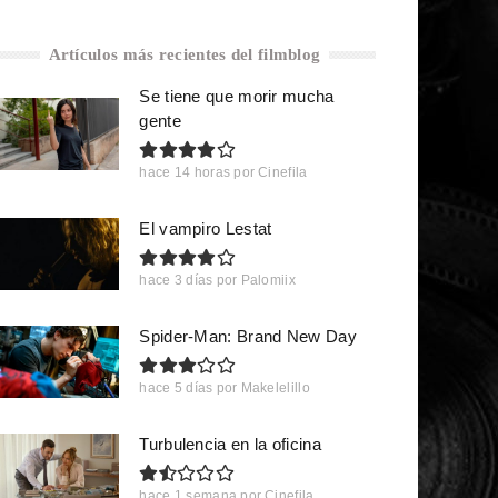
Artículos más recientes del filmblog
Se tiene que morir mucha
gente
hace 14 horas
por
Cinefila
El vampiro Lestat
hace 3 días
por
Palomiix
Spider-Man: Brand New Day
hace 5 días
por
Makelelillo
Turbulencia en la oficina
hace 1 semana
por
Cinefila