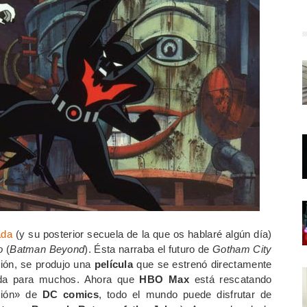
ada
(y su posterior secuela de la que os hablaré algún día)
o
(
Batman Beyond
). Ésta narraba el futuro de
Gotham City
sión, se produjo una
película
que se estrenó directamente
ida para muchos. Ahora que
HBO Max
está rescatando
ción» de
DC comics
, todo el mundo puede disfrutar de