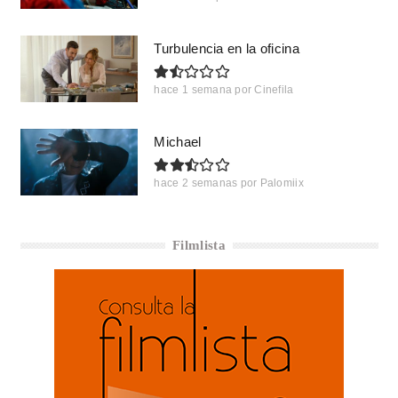
Turbulencia en la oficina
hace 1 semana
por
Cinefila
Michael
hace 2 semanas
por
Palomiix
Filmlista