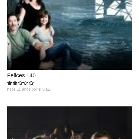
Felices 140
hace 11 años
por
silviaLT