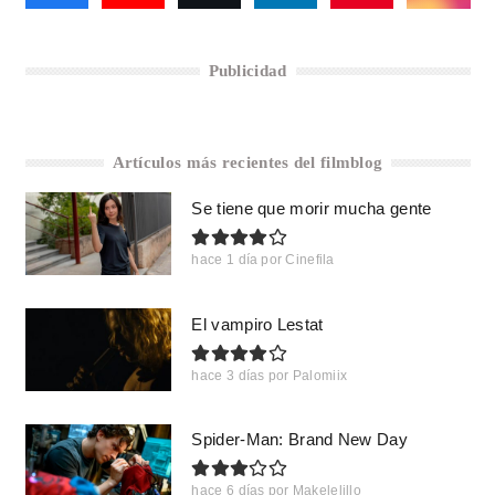
Publicidad
Artículos más recientes del filmblog
Se tiene que morir mucha gente
hace 1 día
por
Cinefila
El vampiro Lestat
hace 3 días
por
Palomiix
Spider-Man: Brand New Day
hace 6 días
por
Makelelillo