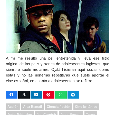
A mí me resultó una peli entretenida y lleva ese filtro
original de las pelis y series de adolescentes ingleses, que
siempre suele molarme. Ojalá hicieran aquí cosas como
estas y no las ñoñerías repetitivas que suele aportar el
cine español, en cuanto a adolescentes se refiere.
Acción
Alex Esmail
Ciencia ficción
Cine británico
Jodie Whittaker
Joe Cornish
John Boyega
Terror