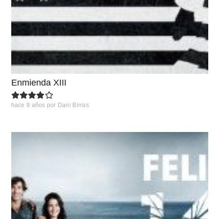
Enmienda XIII
hace 9 años
por
Dani Birras