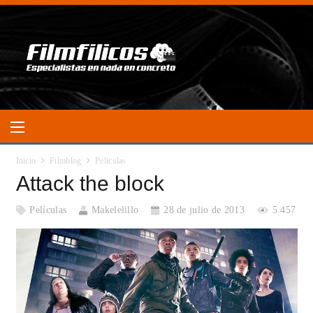
Inicio
Filmblog
Películas
Attack the block
Películas
Makelelillo
28 de julio de 2013
5.457