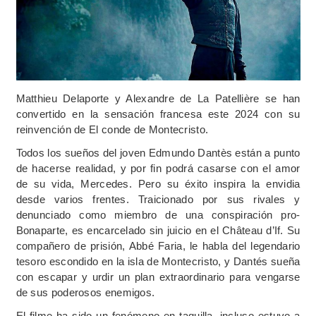
Matthieu Delaporte y Alexandre de La Patellière se han
convertido en la sensación francesa este 2024 con su
reinvención de El conde de Montecristo.
Todos los sueños del joven Edmundo Dantès están a punto
de hacerse realidad, y por fin podrá casarse con el amor
de su vida, Mercedes. Pero su éxito inspira la envidia
desde varios frentes. Traicionado por sus rivales y
denunciado como miembro de una conspiración pro-
Bonaparte, es encarcelado sin juicio en el Château d’If. Su
compañero de prisión, Abbé Faria, le habla del legendario
tesoro escondido en la isla de Montecristo, y Dantés sueña
con escapar y urdir un plan extraordinario para vengarse
de sus poderosos enemigos.
El filme ha sido un fenómeno en taquilla, incluso estuvo a