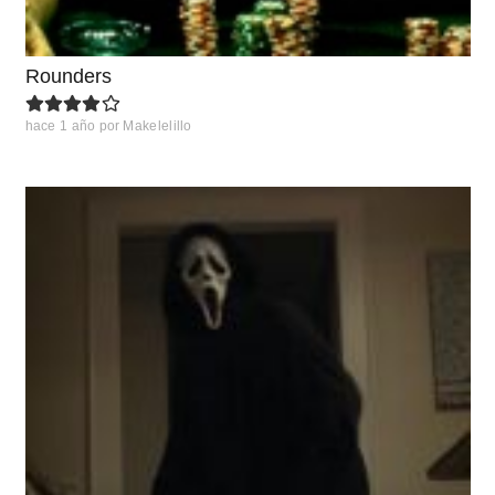
Rounders
hace 1 año
por
Makelelillo