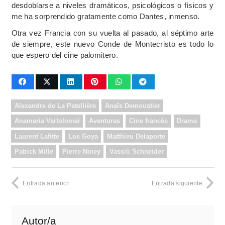
desdoblarse a niveles dramáticos, psicológicos o físicos y
me ha sorprendido gratamente como Dantes, inmenso.
Otra vez Francia con su vuelta al pasado, al séptimo arte
de siempre, este nuevo Conde de Montecristo es todo lo
que espero del cine palomitero.
Alexandre de La Patellière
Anaïs Demoustier
Anamaria Vartolomei
Aventuras
Cine francés
Drama
Laurent Lafitte
Los Goya
Matthieu Delaporte
Patrick Mille
Pierre Niney
Vassili Schneider
Entrada anterior
Entrada siguiente
Autor/a