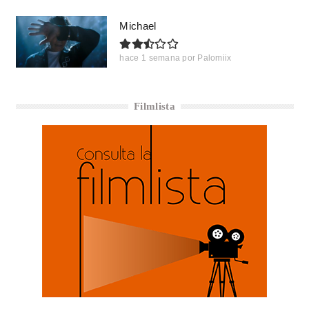
Michael
hace 1 semana
por
Palomiix
Filmlista