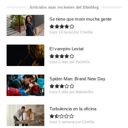
Artículos más recientes del filmblog
Se tiene que morir mucha gente
hace 13 horas
por
Cinefila
El vampiro Lestat
hace 2 días
por
Palomiix
Spider-Man: Brand New Day
hace 5 días
por
Makelelillo
Turbulencia en la oficina
hace 1 semana
por
Cinefila