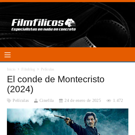
Inicio
Filmblog
Películas
El conde de Montecristo
(2024)
Películas
Cinefila
24 de enero de 2025
1.472