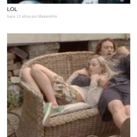
LOL
hace 13 años
por
Makelelillo