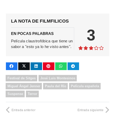
LA NOTA DE FILMFILICOS
3
EN POCAS PALABRAS
Película claustrofóbica que tiene un
sabor a "esto ya lo he visto antes".
Festival de Sitges
José Luis Montesinos
Miguel Ángel Jenner
Paula del Río
Película española
Suspense
Terror
Entrada anterior
Entrada siguiente