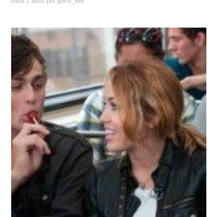
hace 2 años
por
@Iris_BM