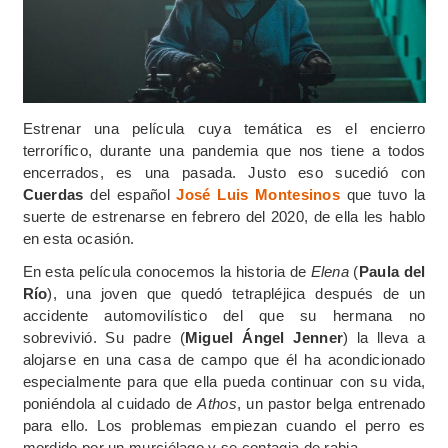
Estrenar una película cuya temática es el encierro
terrorífico, durante una pandemia que nos tiene a todos
encerrados, es una pasada. Justo eso sucedió con
Cuerdas
del español
José Luis Montesinos
que tuvo la
suerte de estrenarse en febrero del 2020, de ella les hablo
en esta ocasión.
En esta película conocemos la historia de
Elena
(
Paula del
Río
), una joven que quedó tetrapléjica después de un
accidente automovilístico del que su hermana no
sobrevivió. Su padre (
Miguel Ángel Jenner
) la lleva a
alojarse en una casa de campo que él ha acondicionado
especialmente para que ella pueda continuar con su vida,
poniéndola al cuidado de
Athos
, un pastor belga entrenado
para ello. Los problemas empiezan cuando el perro es
mordido por un murciélago y se contagia de rabia.