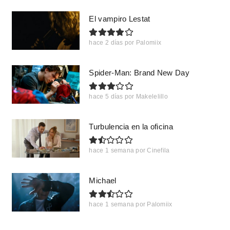
El vampiro Lestat
hace 2 días
por
Palomiix
Spider-Man: Brand New Day
hace 5 días
por
Makelelillo
Turbulencia en la oficina
hace 1 semana
por
Cinefila
Michael
hace 1 semana
por
Palomiix