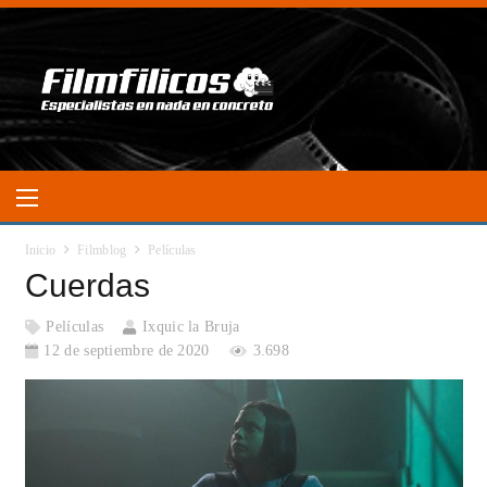
Inicio
Filmblog
Películas
Cuerdas
Películas
Ixquic la Bruja
12 de septiembre de 2020
3.698