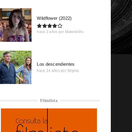
Wildflower (2022)
hace 2 años
por
Makelelillo
Los descendientes
hace 14 años
por
Stigma
Filmlista