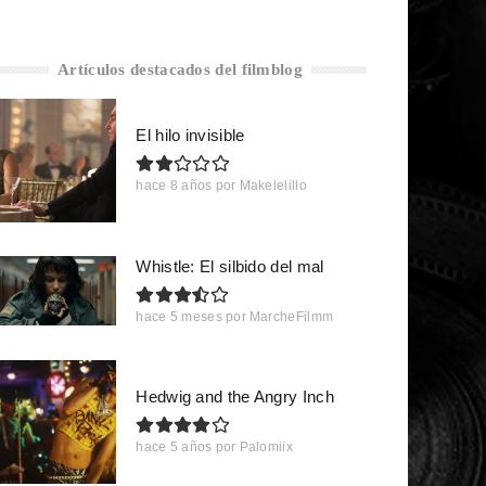
Artículos destacados del filmblog
El hilo invisible
hace 8 años
por
Makelelillo
Whistle: El silbido del mal
hace 5 meses
por
MarcheFilmm
Hedwig and the Angry Inch
hace 5 años
por
Palomiix