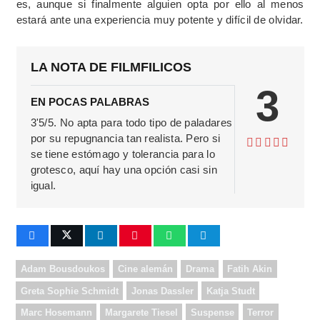
es, aunque si finalmente alguien opta por ello al menos
estará ante una experiencia muy potente y difícil de olvidar.
LA NOTA DE FILMFILICOS
3
EN POCAS PALABRAS
3'5/5. No apta para todo tipo de paladares
por su repugnancia tan realista. Pero si
se tiene estómago y tolerancia para lo
grotesco, aquí hay una opción casi sin
igual.
Adam Bousdoukos
Cine alemán
Drama
Fatih Akin
Greta Sophie Schmidt
Jonas Dassler
Katja Studt
Marc Hosemann
Margarete Tiesel
Suspense
Terror