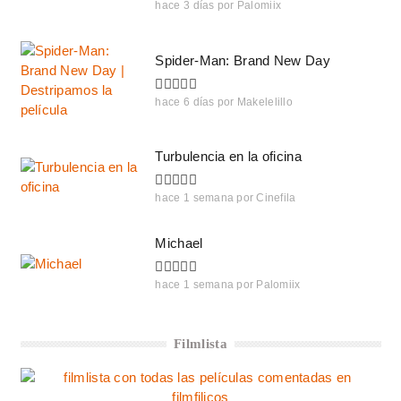
hace 3 días
por
Palomiix
Spider-Man: Brand New Day
hace 6 días
por
Makelelillo
Turbulencia en la oficina
hace 1 semana
por
Cinefila
Michael
hace 1 semana
por
Palomiix
Filmlista