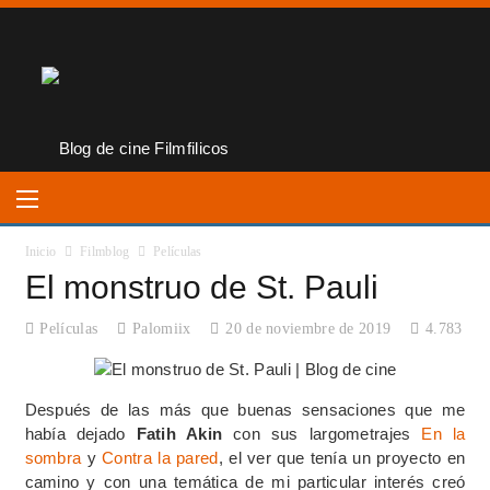
Inicio
Filmblog
Películas
El monstruo de St. Pauli
Películas
Palomiix
20 de noviembre de 2019
4.783
Después de las más que buenas sensaciones que me
había dejado
Fatih Akin
con sus largometrajes
En la
sombra
y
Contra la pared
, el ver que tenía un proyecto en
camino y con una temática de mi particular interés creó