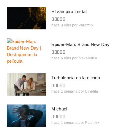
El vampiro Lestat
hace 3 días
por
Palomiix
Spider-Man: Brand New Day
hace 6 días
por
Makelelillo
Turbulencia en la oficina
hace 1 semana
por
Cinefila
Michael
hace 1 semana
por
Palomiix