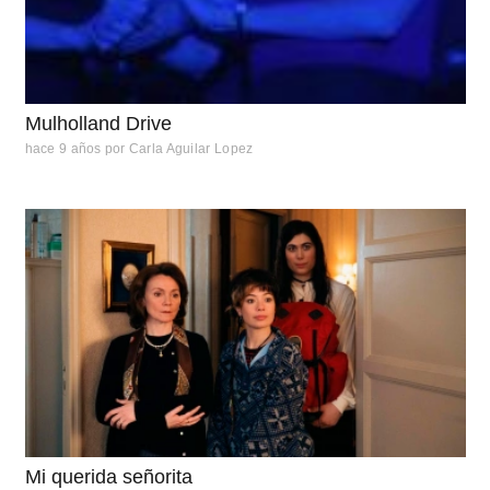
Mulholland Drive
hace 9 años
por
Carla Aguilar Lopez
Mi querida señorita