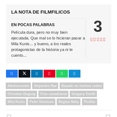
LA NOTA DE FILMFILICOS
3
EN POCAS PALABRAS
Película dura, pero no muy bien
ejecutada. Que mal se lo hicieran pasar a
Mila Kunis... y bueno, a los reales
protagonistas de la historia ya ni te
cuento...
Adolescentes
Alejandro Rae
Basado en hechos reales
Christian Duguay
Cine canadiense
Gregory Smith
Mila Kunis
Peter Stormare
Regine Nehy
Thriller