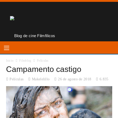
Inicio
Filmblog
Películas
Campamento castigo
Películas
Makelelillo
26 de agosto de 2018
6.835