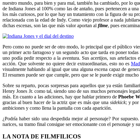
nuestro mundo, para bien y para mal, también ha cambiado, por lo que
de Indiana Jones al 100% como las de antaño, pues pertenecen a una
los más curiosos, por lo que hay un tratamiento con la figura de su pro
relacionada con la edad de Indy. Como viejo profesor a nada jubilar
dichas escenas, son las que más valor aportan al
filme
, pues encaminan
Pero como no puede ser de otro modo, lo principal que el público vie
un primer acto farragoso y un segundo acto que tarda en poner todas la
uno podía pedir respecto a la aventura. Sus acertijos, sus artefactos
acción. Que solvente no quiere decir extraordinarias, esto no es
Mad 
visualmente hablando al igual que una alguna escena capaz de gener
El resumen puede ser que cumple, pero que se le puede exigir mucho
Sobre su reparto, pocas sorpresas para aquellos que ya están familiar
Henry Jones Jr. como tal, siendo uno de sus muchos personajes legado
más. En cuanto a las adiciones, hay que hablar primero de
Phoebe Wa
gracias al buen hacer de la actriz que es más que una
sidekick
; y po
ambiciones y como llena la pantalla con cada aparición.
¿Podría haber sido una despedida mejor al personaje? Por supuesto
narices, su tramo final consigue ser emocionante con el personaje y s
LA NOTA DE FILMFILICOS