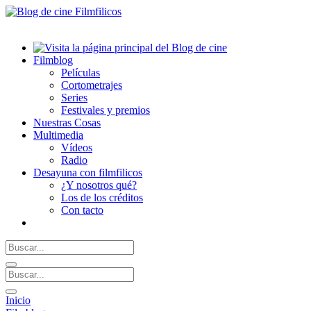
Filmblog
Películas
Cortometrajes
Series
Festivales y premios
Nuestras Cosas
Multimedia
Vídeos
Radio
Desayuna con filmfilicos
¿Y nosotros qué?
Los de los créditos
Con tacto
Inicio