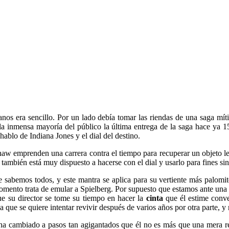
anos era sencillo. Por un lado debía tomar las riendas de una saga mí
 la inmensa mayoría del público la última entrega de la saga hace ya 1
ablo de Indiana Jones y el dial del destino.
aw emprenden una carrera contra el tiempo para recuperar un objeto le
también está muy dispuesto a hacerse con el dial y usarlo para fines sin
 sabemos todos, y este mantra se aplica para su vertiente más palom
omento trata de emular a Spielberg. Por supuesto que estamos ante un
que su director se tome su tiempo en hacer la
cinta
que él estime conve
a que se quiere intentar revivir después de varios años por otra parte, y
ha cambiado a pasos tan agigantados que él no es más que una mera rel