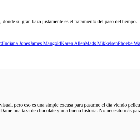
 donde su gran baza justamente es el tratamiento del paso del tiempo.
rd
Indiana Jones
James Mangold
Karen Allen
Mads Mikkelsen
Phoebe Wal
al, pero eso es una simple excusa para pasarme el día viendo películ
Dame una taza de chocolate y una buena historia. No necesito más para 