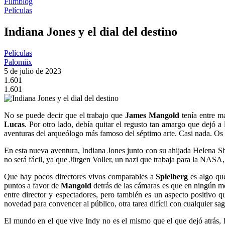
Filmblog
Películas
Indiana Jones y el dial del destino
Películas
Palomiix
5 de julio de 2023
1.601
1.601
No se puede decir que el trabajo que
James Mangold
tenía entre m
Lucas
. Por otro lado, debía quitar el regusto tan amargo que dejó a
aventuras del arqueólogo más famoso del séptimo arte. Casi nada. Os h
En esta nueva aventura, Indiana Jones junto con su ahijada Helena Sh
no será fácil, ya que Jürgen Voller, un nazi que trabaja para la NASA, 
Que hay pocos directores vivos comparables a
Spielberg
es algo que
puntos a favor de
Mangold
detrás de las cámaras es que en ningún m
entre director y espectadores, pero también es un aspecto positivo 
novedad para convencer al público, otra tarea difícil con cualquier sag
El mundo en el que vive Indy no es el mismo que el que dejó atrás, 