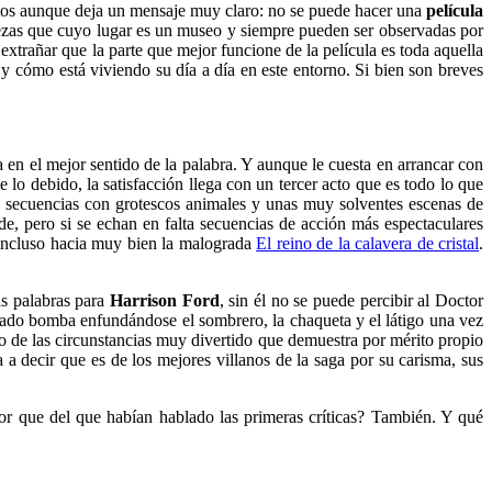
atos aunque deja un mensaje muy claro: no se puede hacer una
película
ezas que cuyo lugar es un museo y siempre pueden ser observadas por
extrañar que la parte que mejor funcione de la película es toda aquella
 cómo está viviendo su día a día en este entorno. Si bien son breves
a en el mejor sentido de la palabra. Y aunque le cuesta en arrancar con
 lo debido, la satisfacción llega con un tercer acto que es todo lo que
rias secuencias con grotescos animales y unas muy solventes escenas de
de, pero si se echan en falta secuencias de acción más espectaculares
 incluso hacia muy bien la malograda
El reino de la calavera de cristal
.
as palabras para
Harrison Ford
, sin él no se puede percibir al Doctor
asado bomba enfundándose el sombrero, la chaqueta y el látigo una vez
 de las circunstancias muy divertido que demuestra por mérito propio
 a decir que es de los mejores villanos de la saga por su carisma, sus
ror que del que habían hablado las primeras críticas? También. Y qué