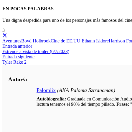
EN POCAS PALABRAS
Una digna despedida para uno de los personajes más famosos del cine,
3
Aventuras
Boyd Holbrook
Cine de EE.UU.
Ethann Isidore
Harrison Fo
Entrada anterior
Estrenos a vista de trailer (6/7/2023)
Entrada siguiente
Tyler Rake 2
Autor/a
Palomiix
(AKA Paloma Sztrancman)
Autobiografía:
Graduada en Comunicación Audiovisu
lectura tenemos el 90% del tiempo pillado.
Frase:
"