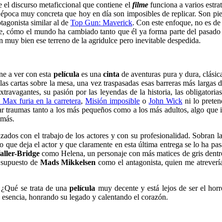
 el discurso metaficcional que contiene el
filme
funciona a varios estr
 época muy concreta que hoy en día son imposibles de replicar. Son pi
tagonista similar al de
Top Gun: Maverick
. Con este enfoque, no es de 
se, cómo el mundo ha cambiado tanto que él ya forma parte del pasado y
 muy bien ese terreno de la agridulce pero inevitable despedida.
ne a ver con esta
película
es una
cinta
de aventuras pura y dura, clásic
s cartas sobre la mesa, una vez traspasadas esas barreras más largas de
 extravagantes, su pasión por las leyendas de la historia, las obligato
Max furia en la carretera
,
Misión imposible
o
John Wick
ni lo preten
ar traumas tanto a los más pequeños como a los más adultos, algo que
 más.
izados con el trabajo de los actores y con su profesionalidad. Sobran l
 que deja el actor y que claramente en esta última entrega se lo ha p
ller-Bridge
como Helena, un personaje con más matices de gris dentro
r supuesto de
Mads Mikkelsen
como el antagonista, quien me atrevería
. ¿Qué se trata de una
película
muy decente y está lejos de ser el hor
u esencia, honrando su legado y calentando el corazón.