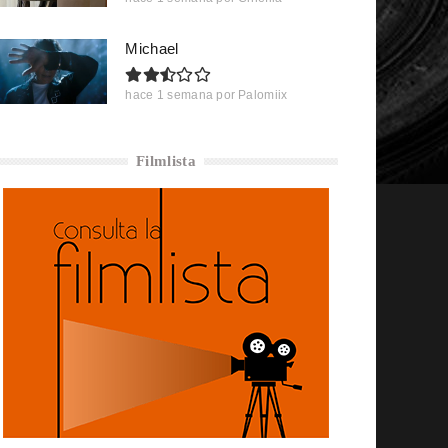
Michael
hace 1 semana
por
Palomiix
Filmlista