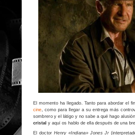
El momento ha llegado. Tanto para abordar el fin
cine
, como para llegar a su entrega más controv
sombrero y el látigo y no sabe a qué hago alusión
cristal
y aquí os hablo de ella después de una bre
El doctor
Henry «Indiana» Jones Jr
(interpreta