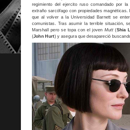
regimiento del ejercito ruso comandado por la
extraño sarcófago con propiedades magnéticas. 
que al volver a la Universidad Barnett se ente
comunistas. Tras asumir la terrible situación, 
Marshall pero se topa con el joven
Mutt
(
Shia 
(
John Hurt
) y asegura que desapareció buscando 