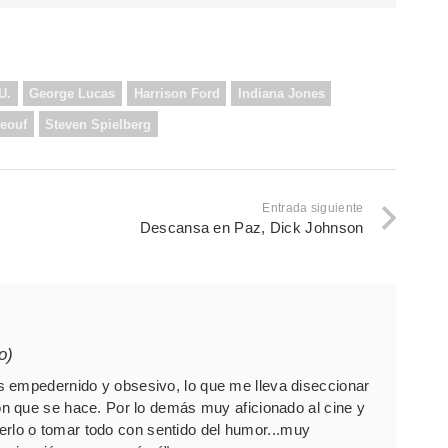
U.
George Lucas
Harrison Ford
Indiana Jones
eouf
Steven Spielberg
Entrada siguiente
Descansa en Paz, Dick Johnson
o)
 empedernido y obsesivo, lo que me lleva diseccionar
 que se hace. Por lo demás muy aficionado al cine y
 verlo o tomar todo con sentido del humor...muy