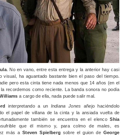
cula
. No en vano, entre esta entrega y la anterior hay casi
o visual, ha aguantado bastante bien el paso del tiempo.
adie pero esta cinta tiene nada menos que 14 años (en el
e la recordemos como reciente. La banda sonora no podía
Williams
a cargo de ella, nada puede salir mal.
ord
interpretando a un
Indiana Jones
añejo haciéndolo
 el papel de villana de la cinta y la ansiada vuelta de
ortunadamente también se encuentra en el elenco
Shia
sufrible que él mismo y, para colmo de males, es
 vez más a
Steven Spielberg
sobre el guion de
George