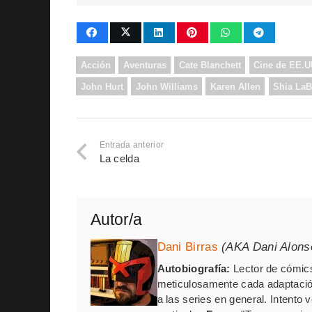
Acción
Aventuras
Cate Blanchett
Cine de EE.U
John Hurt
John Williams
Karen Allen
Shia LaB
Entrada anterior
La celda
Autor/a
Dani Birras
(AKA Dani Alons
Autobiografía:
Lector de cómics
meticulosamente cada adaptación
a las series en general. Intento