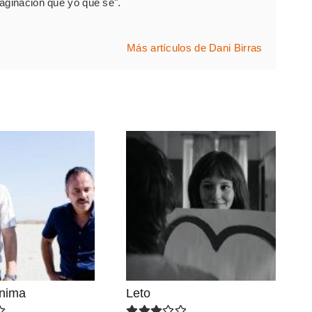
ginación que yo qué sé".
Más artículos de Dani Birras
ínima
Leto