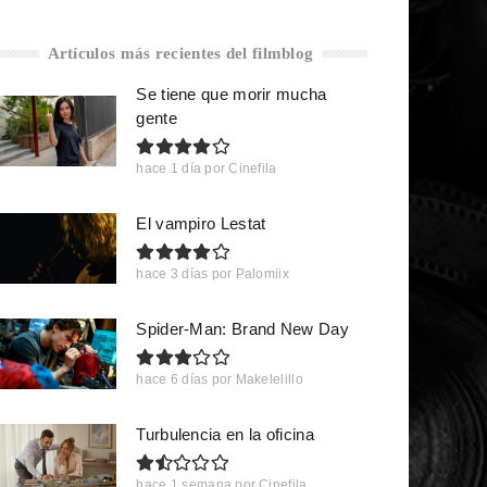
Artículos más recientes del filmblog
Se tiene que morir mucha
gente
hace 1 día
por
Cinefila
El vampiro Lestat
hace 3 días
por
Palomiix
Spider-Man: Brand New Day
hace 6 días
por
Makelelillo
Turbulencia en la oficina
hace 1 semana
por
Cinefila