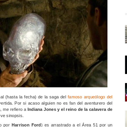
al (hasta la fecha) de la saga del
famoso arqueólogo del
ertida. Por si acaso alguien no es fan del aventurero del
, me refiero a
Indiana Jones y el reino de la calavera de
ve sinopsis.
do por
Harrison Ford
) es arrastrado a el Área 51 por un