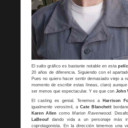
El salto gráfico es bastante notable en esta
pelí
20 años de diferencia. Siguiendo con el apartad
Pues no quiero hacer sentir demasiado viejo a n
momento de escribir estas líneas, claro) aunqu
ser menos que espectacular. Y es que con
John 
El casting es genial. Tenemos a
Harrison F
igualmente verosímil, a
Cate Blanchett
bordando
Karen Allen
como
Marion Ravenwood
. Desaf
LaBeouf
dando vida a un personaje más in
coprotagonista. En la dirección tenemos una