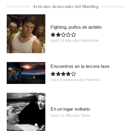
Artículos destacados del filmblog
Fighting, puños de asfalto
hace 10 años
por
Makelelillo
Encuentros en la tercera fase
hace 4 semanas
por
Palomiix
En un lugar solitario
hace 12 años
por
Sukie