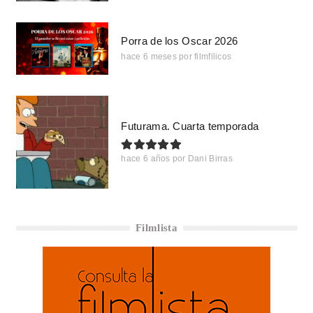
Porra de los Oscar 2026
hace 6 meses
por
filmfilicos
Futurama. Cuarta temporada
hace 6 años
por
Dani Birras
Filmlista