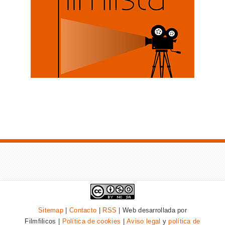
Sitemap
|
Contacto
|
RSS
| Web desarrollada por
Filmfilicos |
Política de cookies
|
Aviso legal
y
política de