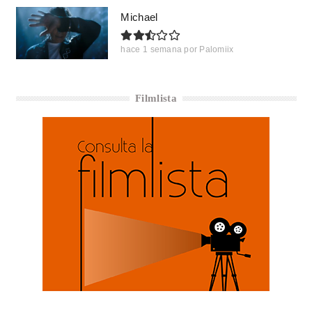
Michael
hace 1 semana
por
Palomiix
Filmlista