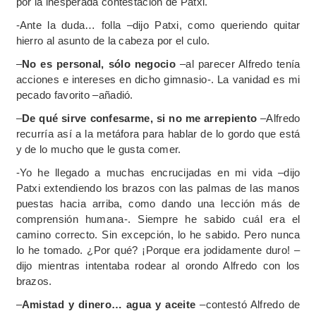
por la inesperada contestación de Patxi.
-Ante la duda… folla –dijo Patxi, como queriendo quitar
hierro al asunto de la cabeza por el culo.
–
No es personal, sólo negocio
–al parecer Alfredo tenía
acciones e intereses en dicho gimnasio-. La vanidad es mi
pecado favorito –añadió.
–
De qué sirve confesarme, si no me arrepiento
–Alfredo
recurría así a la metáfora para hablar de lo gordo que está
y de lo mucho que le gusta comer.
-Yo he llegado a muchas encrucijadas en mi vida –dijo
Patxi extendiendo los brazos con las palmas de las manos
puestas hacia arriba, como dando una lección más de
comprensión humana-. Siempre he sabido cuál era el
camino correcto. Sin excepción, lo he sabido. Pero nunca
lo he tomado. ¿Por qué? ¡Porque era jodidamente duro! –
dijo mientras intentaba rodear al orondo Alfredo con los
brazos.
–
Amistad y dinero… agua y aceite
–contestó Alfredo de