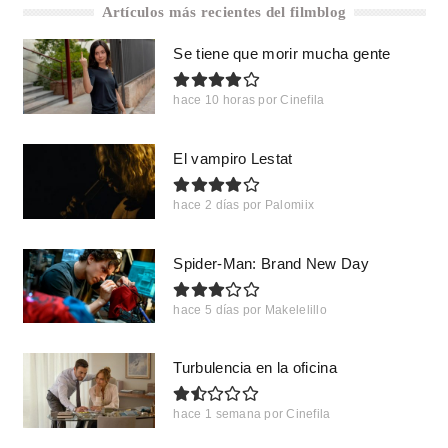
Artículos más recientes del filmblog
Se tiene que morir mucha gente
hace 10 horas
por
Cinefila
El vampiro Lestat
hace 2 días
por
Palomiix
Spider-Man: Brand New Day
hace 5 días
por
Makelelillo
Turbulencia en la oficina
hace 1 semana
por
Cinefila