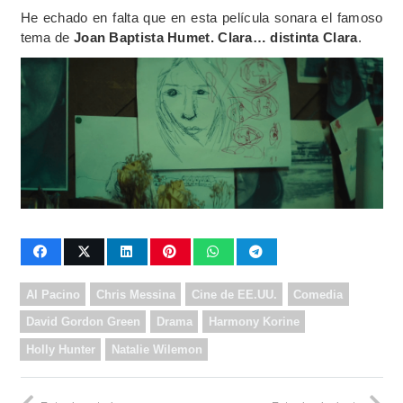
He echado en falta que en esta película sonara el famoso
tema de
Joan Baptista Humet. Clara… distinta Clara
.
Al Pacino
Chris Messina
Cine de EE.UU.
Comedia
David Gordon Green
Drama
Harmony Korine
Holly Hunter
Natalie Wilemon