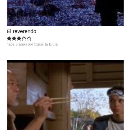
El reverendo
hace 8 años
por
Ixquic la Bruja