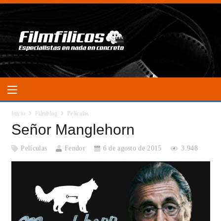
Inicio
Filmblog
Películas
Señor Manglehorn
Películas
Fendor
6 de agosto de 2015
3.948