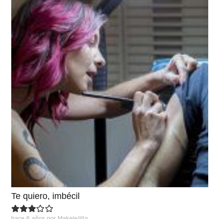
Te quiero, imbécil
hace 6 años
por
Makelelillo