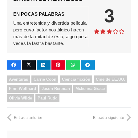
3
EN POCAS PALABRAS
Una entretenida y divertida película
pero cuyo factor nostálgico hacen
más de la mitad de ésta, algo que a
veces la lastra bastante.
Aventuras
Carrie Coon
Ciencia ficción
Cine de EE.UU.
Finn Wolfhard
Jason Reitman
Mckenna Grace
Olivia Wilde
Paul Rudd
Entrada anterior
Entrada siguiente