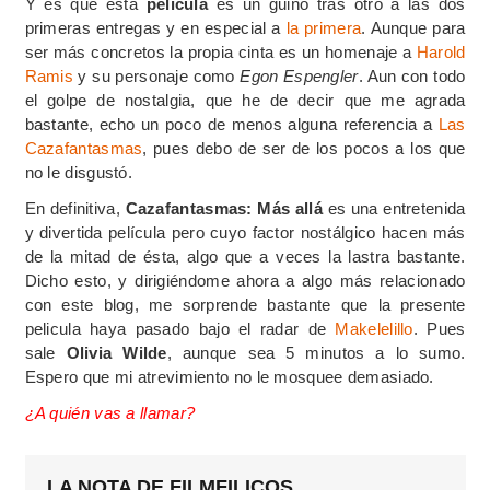
Y es que esta
película
es un guiño tras otro a las dos
primeras entregas y en especial a
la primera
. Aunque para
ser más concretos la propia cinta es un homenaje a
Harold
Ramis
y su personaje como
Egon Espengler
. Aun con todo
el golpe de nostalgia, que he de decir que me agrada
bastante, echo un poco de menos alguna referencia a
Las
Cazafantasmas
, pues debo de ser de los pocos a los que
no le disgustó.
En definitiva,
Cazafantasmas: Más allá
es una entretenida
y divertida película pero cuyo factor nostálgico hacen más
de la mitad de ésta, algo que a veces la lastra bastante.
Dicho esto, y dirigiéndome ahora a algo más relacionado
con este blog, me sorprende bastante que la presente
pelicula haya pasado bajo el radar de
Makelelillo
. Pues
sale
Olivia Wilde
, aunque sea 5 minutos a lo sumo.
Espero que mi atrevimiento no le mosquee demasiado.
¿A quién vas a llamar?
LA NOTA DE FILMFILICOS