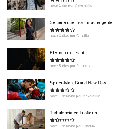
hace 1 día
por
Makelelillo
Se tiene que morir mucha gente
hace 3 días
por
Cinefila
El vampiro Lestat
hace 5 días
por
Palomiix
Spider-Man: Brand New Day
hace 1 semana
por
Makelelillo
Turbulencia en la oficina
hace 1 semana
por
Cinefila