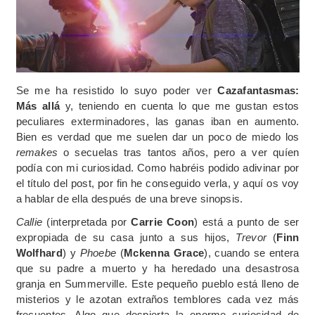
Se me ha resistido lo suyo poder ver
Cazafantasmas:
Más allá
y, teniendo en cuenta lo que me gustan estos
peculiares exterminadores, las ganas iban en aumento.
Bien es verdad que me suelen dar un poco de miedo los
remakes
o secuelas tras tantos años, pero a ver quíen
podía con mi curiosidad. Como habréis podido adivinar por
el título del post, por fin he conseguido verla, y aquí os voy
a hablar de ella después de una breve sinopsis.
Callie
(interpretada por
Carrie Coon
) está a punto de ser
expropiada de su casa junto a sus hijos,
Trevor
(
Finn
Wolfhard
) y
Phoebe
(
Mckenna Grace
), cuando se entera
que su padre a muerto y ha heredado una desastrosa
granja en Summerville. Este pequeño pueblo está lleno de
misterios y le azotan extraños temblores cada vez más
frecuentes. Algo que despierta la enorme curiosidad de