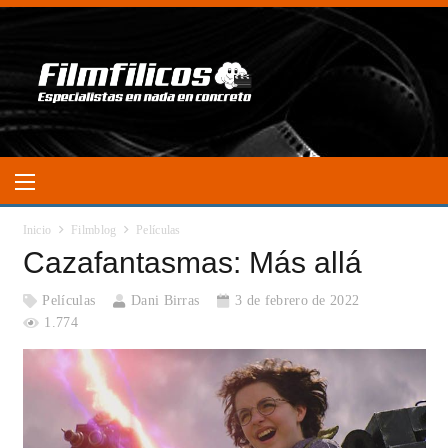
Inicio
Filmblog
Películas
Cazafantasmas: Más allá
Películas
Dani Birras
3 de febrero de 2022
1.774