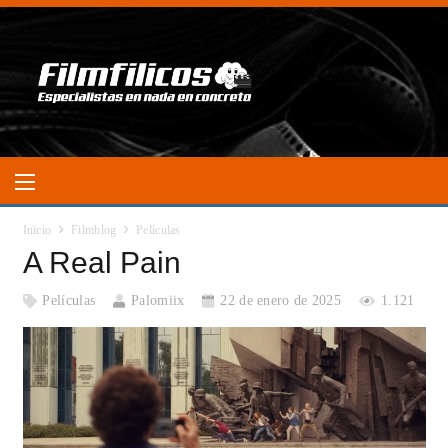
Inicio
Filmblog
Películas
A Real Pain
Películas
Palomiix
22 de enero de 2025
1.121