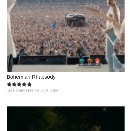
Bohemian Rhapsody
hace 8 años
por
Ixquic la Bruja