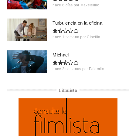
hace 6 días
por
Makelelillo
Turbulencia en la oficina
hace 1 semana
por
Cinefila
Michael
hace 2 semanas
por
Palomiix
Filmlista