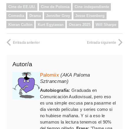
Cine de EE.UU.
Cine de Polonia
Cine independiente
Comedia
Drama
Jennifer Grey
Jesse Eisenberg
Kieran Culkin
Kurt Egyiawan
Oscars 2025
Will Sharpe
Entrada anterior
Entrada siguiente
Autor/a
Palomiix
(AKA Paloma
Sztrancman)
Autobiografía:
Graduada en
Comunicación Audiovisual, pero eso
es una simple excusa para pasarme el
día viendo películas y series como si
no hubiese mañana. Y si a eso le
sumamos la lectura tenemos el 90%
del tiempo pillado.
Frase:
"Dame una