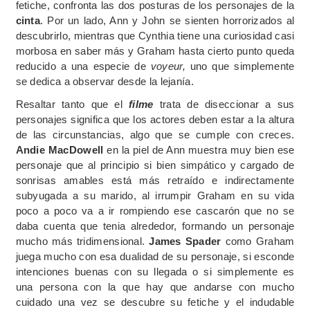
fetiche, confronta las dos posturas de los personajes de la
cinta
. Por un lado, Ann y John se sienten horrorizados al
descubrirlo, mientras que Cynthia tiene una curiosidad casi
morbosa en saber más y Graham hasta cierto punto queda
reducido a una especie de
voyeur,
uno que simplemente
se dedica a observar desde la lejanía.
Resaltar tanto que el
filme
trata de diseccionar a sus
personajes significa que los actores deben estar a la altura
de las circunstancias, algo que se cumple con creces.
Andie MacDowell
en la piel de Ann muestra muy bien ese
personaje que al principio si bien simpático y cargado de
sonrisas amables está más retraído e indirectamente
subyugada a su marido, al irrumpir Graham en su vida
poco a poco va a ir rompiendo ese cascarón que no se
daba cuenta que tenia alrededor, formando un personaje
mucho más tridimensional.
James Spader
como Graham
juega mucho con esa dualidad de su personaje, si esconde
intenciones buenas con su llegada o si simplemente es
una persona con la que hay que andarse con mucho
cuidado una vez se descubre su fetiche y el indudable