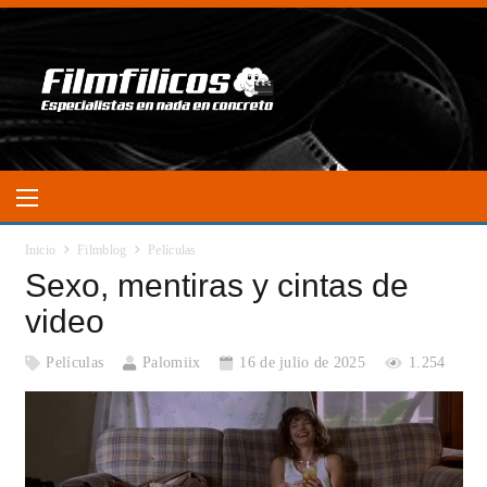
Inicio
Filmblog
Películas
Sexo, mentiras y cintas de
video
Películas
Palomiix
16 de julio de 2025
1.254