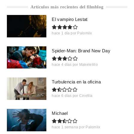
Artículos más recientes del filmblog
El vampiro Lestat
hace 1 día
por
Palomiix
Spider-Man: Brand New Day
hace 4 días
por
Makelelillo
Turbulencia en la oficina
hace 6 días
por
Cinefila
Michael
hace 1 semana
por
Palomiix