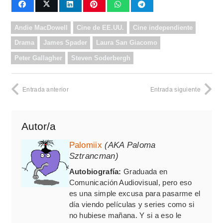
Andie MacDowell
Cine de EE.UU.
Cine independiente
Drama
James Spader
Laura San Giacomo
Peter Gallagher
Steven Soderbergh
Entrada anterior
Entrada siguiente
Autor/a
Palomiix
(AKA Paloma
Sztrancman)
Autobiografía:
Graduada en
Comunicación Audiovisual, pero eso
es una simple excusa para pasarme el
día viendo películas y series como si
no hubiese mañana. Y si a eso le