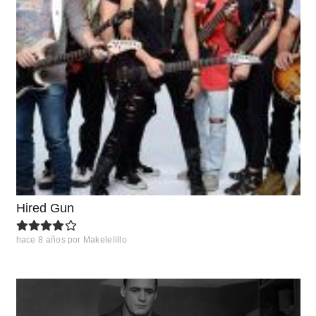
Hired Gun
hace 8 años
por
Makelelillo