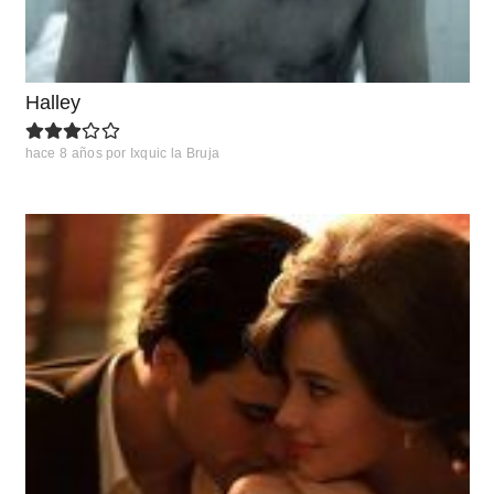
Halley
hace 8 años
por
Ixquic la Bruja