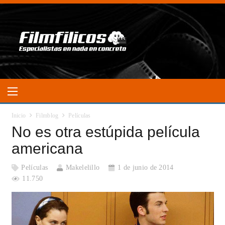
Inicio
Filmblog
Películas
No es otra estúpida película
americana
Películas
Makelelillo
1 de junio de 2014
11.750