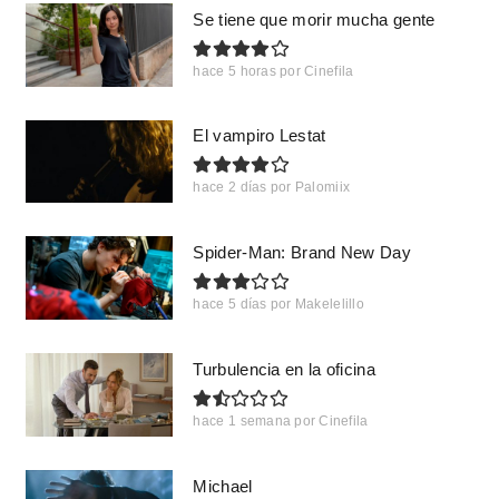
Se tiene que morir mucha gente
hace 5 horas
por
Cinefila
El vampiro Lestat
hace 2 días
por
Palomiix
Spider-Man: Brand New Day
hace 5 días
por
Makelelillo
Turbulencia en la oficina
hace 1 semana
por
Cinefila
Michael