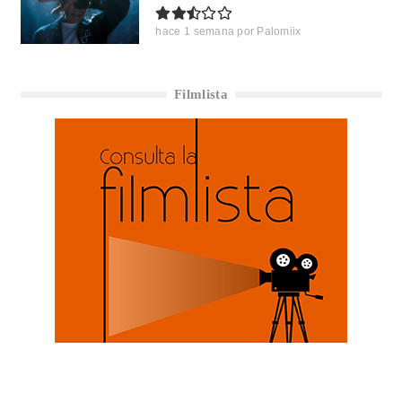
hace 1 semana
por
Palomiix
Filmlista