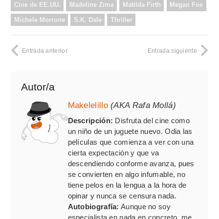
Cine de EE.UU.
Madeline Zima
Matilda Firth
Megan Fox
Michele Morrone
S.K. Dale
Thriller
Entrada anterior
Entrada siguiente
Autor/a
Makelelillo
(AKA Rafa Mollá)
Descripción:
Disfruta del cine como
un niño de un juguete nuevo. Odia las
películas que comienza a ver con una
cierta expectación y que va
descendiendo conforme avanza, pues
se convierten en algo infumable, no
tiene pelos en la lengua a la hora de
opinar y nunca se censura nada.
Autobiografía:
Aunque no soy
especialista en nada en concreto, me