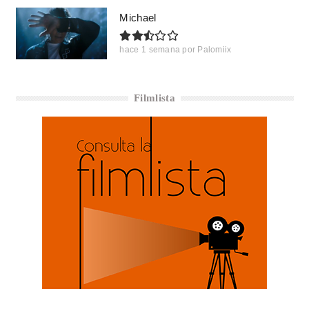
Michael
hace 1 semana
por
Palomiix
Filmlista