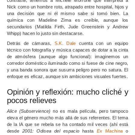
contraste, tenemos a Michele Morrone que interpreta a
Nick como un hombre roto, atrapado entre hospital, hijos y
una decisión que ni él mismo sabe si tomó bien. La
química con Madeline Zima es creíble, aunque los
secundarios (Matilda Firth, Jude Greenstein y Andrew
Whipp) hacen lo justo sin destacarse.
Detrás de cámaras,
S.K. Dale
cuenta con un equipo
técnico con fotografía y música capaces de dotar a la cinta
de atmósfera (aunque algo funcional): imaginemos un
corre
dor doméstico iluminado como si fuese de cine negro,
y una banda sonora que susurra peligro pero no satura. El
enfoque es eficaz, aunque sin ambiciones visuales fuertes.
Opinión y reflexión: mucho cliché y
pocos relieves
Alice (Subservience)
no es mala película, pero tampoco
eleva el género mucho más allá de sus referentes. El tema
de la IA que se rebela se ha contado mil veces (ahí está
desde
2001: Odisea del espacio
hasta
Ex Machina
o