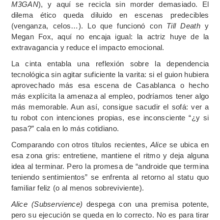
M3GAN
), y aquí se recicla sin morder demasiado. El
dilema ético queda diluido en escenas predecibles
(venganza, celos…). Lo que funcionó con
Till Death
y
Megan Fox, aquí no encaja igual: la actriz huye de la
extravagancia y reduce el impacto emocional.
La cinta entabla una reflexión sobre la dependencia
tecnológica sin agitar suficiente la varita: si el guion hubiera
aprovechado más esa escena de Casablanca o hecho
más explícita la amenaza al empleo, podríamos tener algo
más memorable. Aun así, consigue sacudir el sofá: ver a
tu robot con intenciones propias, ese inconsciente “¿y si
pasa?” cala en lo más cotidiano.
Comparando con otros títulos recientes,
Alice
se ubica en
esa zona gris: entretiene, mantiene el ritmo y deja alguna
idea al terminar. Pero la promesa de “androide que termina
teniendo sentimientos” se enfrenta al retorno al statu quo
familiar feliz (o al menos sobreviviente).
Alice (Subservience)
despega con una premisa potente,
pero su ejecución se queda en lo correcto. No es para tirar