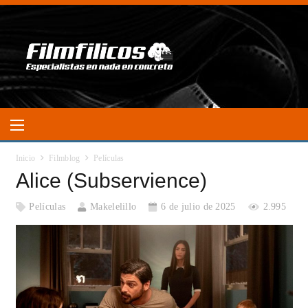
Inicio
Filmblog
Películas
Alice (Subservience)
Películas
Makelelillo
6 de julio de 2025
2.995