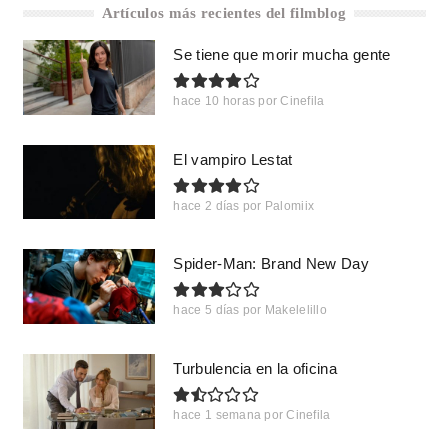
Artículos más recientes del filmblog
Se tiene que morir mucha gente
hace 10 horas
por
Cinefila
El vampiro Lestat
hace 2 días
por
Palomiix
Spider-Man: Brand New Day
hace 5 días
por
Makelelillo
Turbulencia en la oficina
hace 1 semana
por
Cinefila