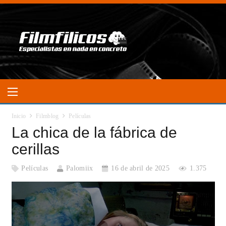
Inicio
Filmblog
Películas
La chica de la fábrica de
cerillas
Películas
Palomiix
16 de abril de 2025
1.375