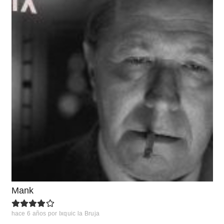
Mank
hace 6 años
por
Ixquic la Bruja