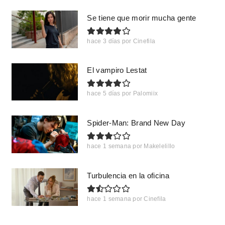
Se tiene que morir mucha gente
hace 3 días
por
Cinefila
El vampiro Lestat
hace 5 días
por
Palomiix
Spider-Man: Brand New Day
hace 1 semana
por
Makelelillo
Turbulencia en la oficina
hace 1 semana
por
Cinefila