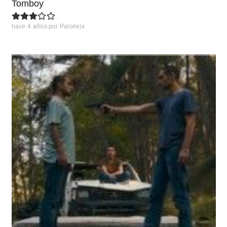
Tomboy
hace 4 años
por
Palomiix