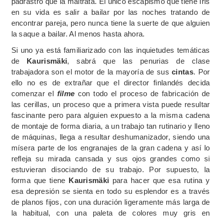
padrastro que la maltrata. El único escapismo que tiene Iris
en su vida es salir a bailar por las noches tratando de
encontrar pareja, pero nunca tiene la suerte de que alguien
la saque a bailar. Al menos hasta ahora.
Si uno ya está familiarizado con las inquietudes temáticas
de
Kaurismäki
, sabrá que las penurias de clase
trabajadora son el motor de la mayoría de sus
cintas
. Por
ello no es de extrañar que el director finlandés decida
comenzar el
filme
con todo el proceso de fabricación de
las cerillas, un proceso que a primera vista puede resultar
fascinante pero para alguien expuesto a la misma cadena
de montaje de forma diaria, a un trabajo tan rutinario y lleno
de máquinas, llega a resultar deshumanizador, siendo una
mísera parte de los engranajes de la gran cadena y así lo
refleja su mirada cansada y sus ojos grandes como si
estuvieran disociando de su trabajo. Por supuesto, la
forma que tiene
Kaurismäki
para hacer que esa rutina y
esa depresión se sienta en todo su esplendor es a través
de planos fijos, con una duración ligeramente más larga de
la habitual, con una paleta de colores muy gris en