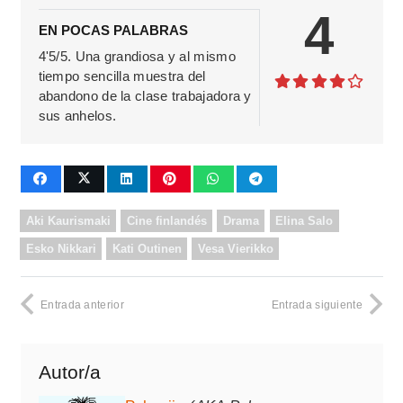
4
EN POCAS PALABRAS
4'5/5. Una grandiosa y al mismo
tiempo sencilla muestra del
abandono de la clase trabajadora y
sus anhelos.
Aki Kaurismaki
Cine finlandés
Drama
Elina Salo
Esko Nikkari
Kati Outinen
Vesa Vierikko
Entrada anterior
Entrada siguiente
Autor/a