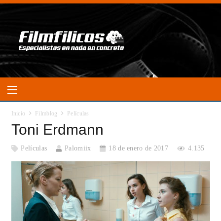
Inicio
Filmblog
Películas
Toni Erdmann
Películas
Palomiix
18 de enero de 2017
4.135