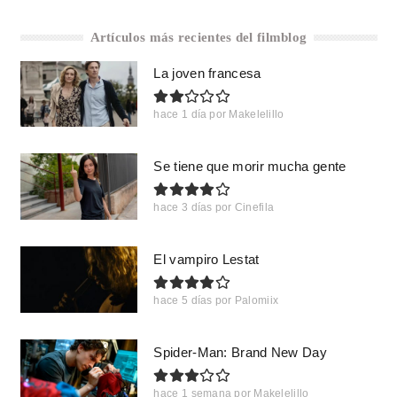
Artículos más recientes del filmblog
La joven francesa
hace 1 día
por
Makelelillo
Se tiene que morir mucha gente
hace 3 días
por
Cinefila
El vampiro Lestat
hace 5 días
por
Palomiix
Spider-Man: Brand New Day
hace 1 semana
por
Makelelillo