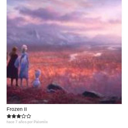
Frozen II
hace 7 años
por
Palomiix