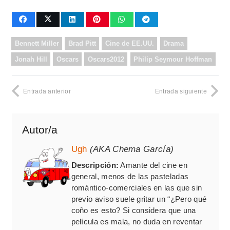
Bennett Miller
Brad Pitt
Cine de EE.UU.
Drama
Jonah Hill
Oscars
Oscars2012
Philip Seymour Hoffman
Entrada anterior
Entrada siguiente
Autor/a
Ugh
(AKA Chema García)
Descripción:
Amante del cine en
general, menos de las pasteladas
romántico-comerciales en las que sin
previo aviso suele gritar un “¿Pero qué
coño es esto? Si considera que una
película es mala, no duda en reventar