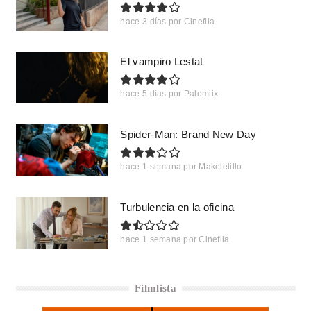
hace 3 días
por
Cinefila
El vampiro Lestat
hace 5 días
por
Palomiix
Spider-Man: Brand New Day
hace 1 semana
por
Makelelillo
Turbulencia en la oficina
hace 1 semana
por
Cinefila
Filmlista