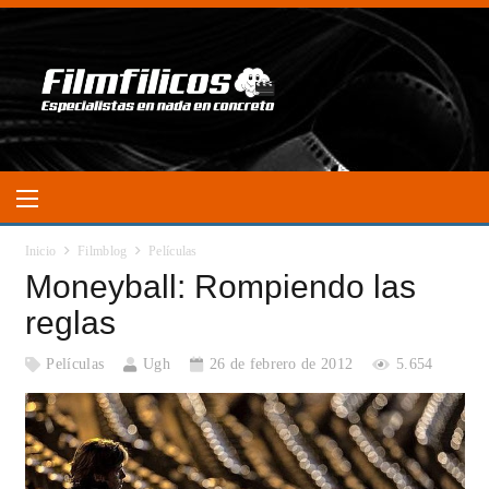
Inicio
Filmblog
Películas
Moneyball: Rompiendo las
reglas
Películas
Ugh
26 de febrero de 2012
5.654