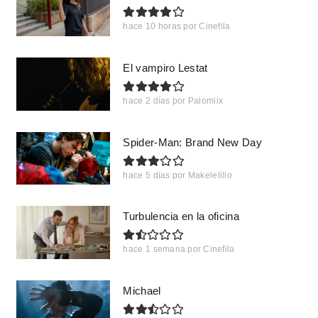
hace 10 horas
por
Cinefila
El vampiro Lestat
hace 2 días
por
Palomiix
Spider-Man: Brand New Day
hace 5 días
por
Makelelillo
Turbulencia en la oficina
hace 1 semana
por
Cinefila
Michael