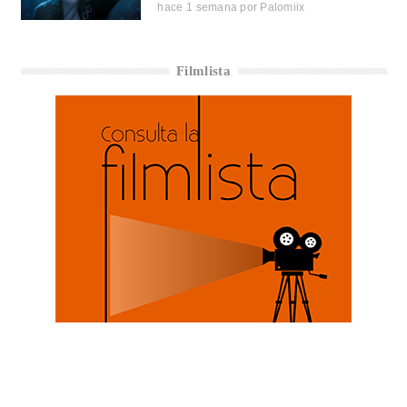
hace 1 semana
por
Palomiix
Filmlista