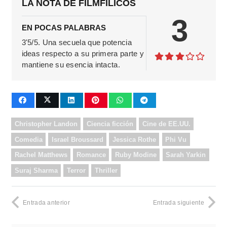
LA NOTA DE FILMFILICOS
3
EN POCAS PALABRAS
3'5/5. Una secuela que potencia
ideas respecto a su primera parte y
mantiene su esencia intacta.
Christopher Landon
Ciencia ficción
Cine de EE.UU.
Comedia
Israel Broussard
Jessica Rothe
Phi Vu
Rachel Matthews
Romance
Ruby Modine
Sarah Yarkin
Suraj Sharma
Terror
Thriller
Entrada anterior
Entrada siguiente