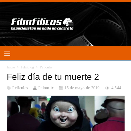
Inicio
Filmblog
Películas
Feliz día de tu muerte 2
Películas
Palomiix
15 de mayo de 2019
4.544