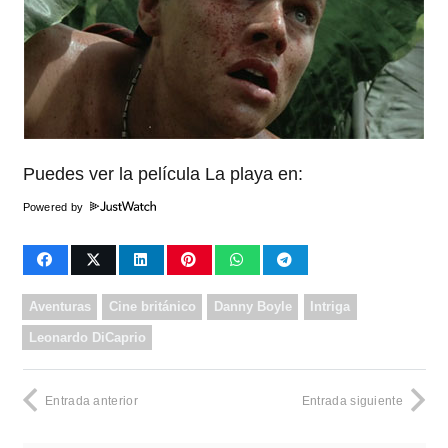
Puedes ver la película La playa en:
Powered by
Aventuras
Cine británico
Danny Boyle
Intriga
Leonardo DiCaprio
Entrada anterior
Entrada siguiente