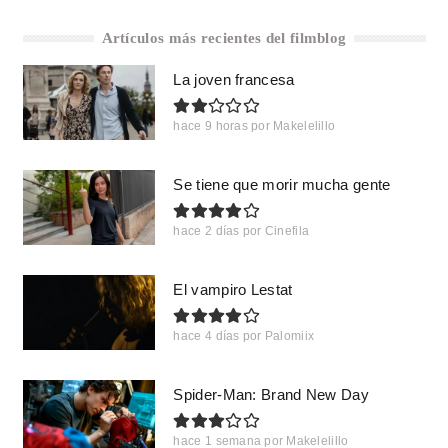
Artículos más recientes del filmblog
La joven francesa
hace 9 horas
por
Makelelillo
Se tiene que morir mucha gente
hace 2 días
por
Cinefila
El vampiro Lestat
hace 4 días
por
Palomiix
Spider-Man: Brand New Day
hace 1 semana
por
Makelelillo