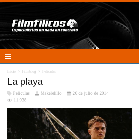
Inicio
Filmblog
Películas
La playa
Películas
Makelelillo
20 de julio de 2014
11.938