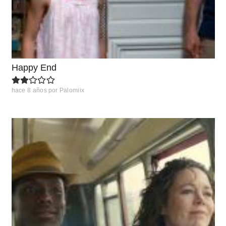
Happy End
hace 8 años
por
Palomiix