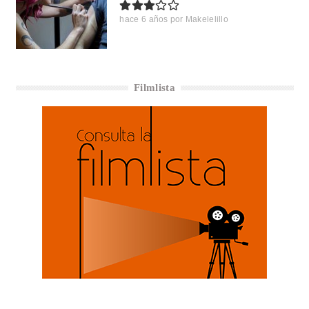
hace 6 años
por
Makelelillo
Filmlista