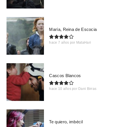
María, Reina de Escocia
hace 7 años
por
MataHari
Cascos Blancos
hace 10 años
por
Dani Birras
Te quiero, imbécil