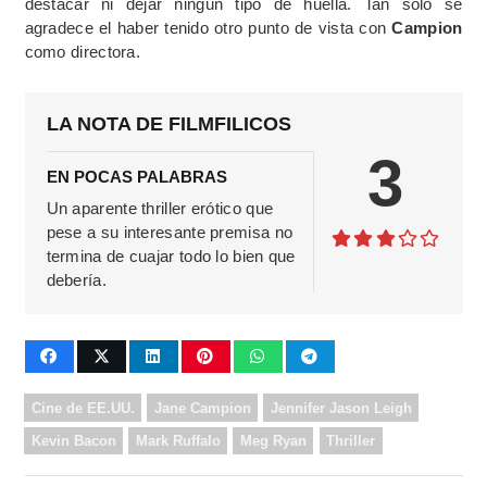
destacar ni dejar ningún tipo de huella. Tan solo se
agradece el haber tenido otro punto de vista con
Campion
como directora.
LA NOTA DE FILMFILICOS
3
EN POCAS PALABRAS
Un aparente thriller erótico que
pese a su interesante premisa no
termina de cuajar todo lo bien que
debería.
Cine de EE.UU.
Jane Campion
Jennifer Jason Leigh
Kevin Bacon
Mark Ruffalo
Meg Ryan
Thriller