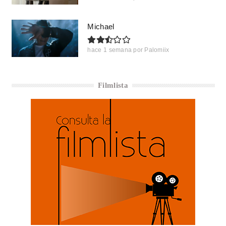
Michael
hace 1 semana
por
Palomiix
Filmlista