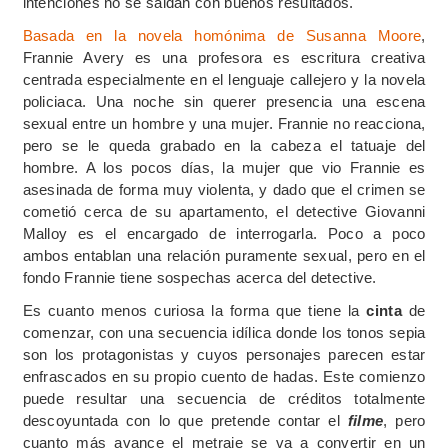
intenciones no se saldan con buenos resultados.
Basada en la novela homónima de Susanna Moore
,
Frannie Avery es una profesora es escritura creativa
centrada especialmente en el lenguaje callejero y la novela
policiaca. Una noche sin querer presencia una escena
sexual entre un hombre y una mujer. Frannie no reacciona,
pero se le queda grabado en la cabeza el tatuaje del
hombre. A los pocos días, la mujer que vio Frannie es
asesinada de forma muy violenta, y dado que el crimen se
cometió cerca de su apartamento, el detective Giovanni
Malloy es el encargado de interrogarla. Poco a poco
ambos entablan una relación puramente sexual, pero en el
fondo Frannie tiene sospechas acerca del detective.
Es cuanto menos curiosa la forma que tiene la
cinta
de
comenzar, con una secuencia idílica donde los tonos sepia
son los protagonistas y cuyos personajes parecen estar
enfrascados en su propio cuento de hadas. Este comienzo
puede resultar una secuencia de créditos totalmente
descoyuntada con lo que pretende contar el
filme
, pero
cuanto más avance el metraje se va a convertir en un