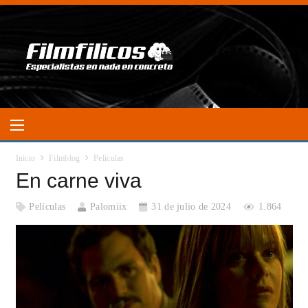
Inicio
Filmblog
Películas
En carne viva
Películas
Palomiix
31 de julio de 2024
1.864