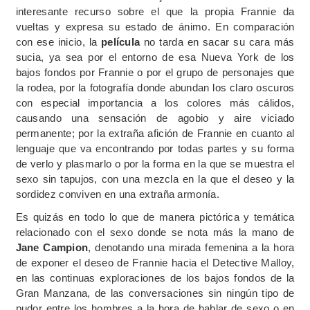
interesante recurso sobre el que la propia Frannie da
vueltas y expresa su estado de ánimo. En comparación
con ese inicio, la
película
no tarda en sacar su cara más
sucia, ya sea por el entorno de esa Nueva York de los
bajos fondos por Frannie o por el grupo de personajes que
la rodea, por la fotografía donde abundan los claro oscuros
con especial importancia a los colores más cálidos,
causando una sensación de agobio y aire viciado
permanente; por la extraña afición de Frannie en cuanto al
lenguaje que va encontrando por todas partes y su forma
de verlo y plasmarlo o por la forma en la que se muestra el
sexo sin tapujos, con una mezcla en la que el deseo y la
sordidez conviven en una extraña armonía.
Es quizás en todo lo que de manera pictórica y temática
relacionado con el sexo donde se nota más la mano de
Jane Campion
, denotando una mirada femenina a la hora
de exponer el deseo de Frannie hacia el Detective Malloy,
en las continuas exploraciones de los bajos fondos de la
Gran Manzana, de las conversaciones sin ningún tipo de
pudor entre los hombres a la hora de hablar de sexo o en