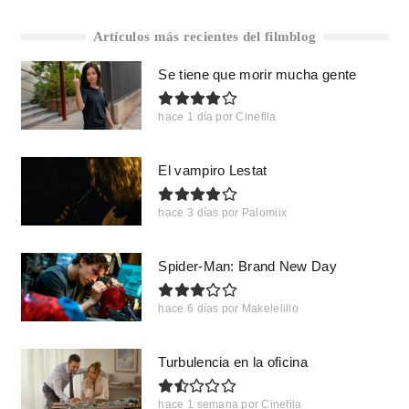
Artículos más recientes del filmblog
Se tiene que morir mucha gente
hace 1 día
por
Cinefila
El vampiro Lestat
hace 3 días
por
Palomiix
Spider-Man: Brand New Day
hace 6 días
por
Makelelillo
Turbulencia en la oficina
hace 1 semana
por
Cinefila