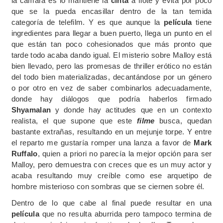
la cámara es lo mantiene la
cinta
a flote y evita por poco
que se la pueda encasillar dentro de la tan temida
categoría de telefilm. Y es que aunque la
película
tiene
ingredientes para llegar a buen puerto, llega un punto en el
que están tan poco cohesionados que más pronto que
tarde todo acaba dando igual. El misterio sobre Malloy está
bien llevado, pero las promesas de thriller erótico no están
del todo bien materializadas, decantándose por un género
o por otro en vez de saber combinarlos adecuadamente,
donde hay diálogos que podría haberlos firmado
Shyamalan
y donde hay actitudes que en un contexto
realista, el que supone que este
filme
busca, quedan
bastante extrañas, resultando en un mejunje torpe. Y entre
el reparto me gustaría romper una lanza a favor de
Mark
Ruffalo
, quien a priori no parecía la mejor opción para ser
Malloy, pero demuestra con creces que es un muy actor y
acaba resultando muy creíble como ese arquetipo de
hombre misterioso con sombras que se ciernen sobre él.
Dentro de lo que cabe al final puede resultar en una
película
que no resulta aburrida pero tampoco termina de