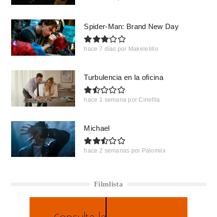
Spider-Man: Brand New Day
hace 7 días
por
Makelelillo
Turbulencia en la oficina
hace 1 semana
por
Cinefila
Michael
hace 2 semanas
por
Palomiix
Filmlista