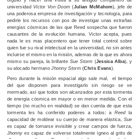
universidad
Victor Von Doom
(
Julian McMahom
), jefe de
una poderosa empresa de investigación y tecnología, para
pedirle los recursos con pos de investigar unas extrañas
energías cósmicas de las que Reed sospecha que fueron
causantes de la evolución humana. Victor acepta, pues
nada le es mas placentero que tener total control sobre
quien fue su rival intelectual en la universidad, no sin antes
incluirse el mismo en la misión, ademas de la que es ahora
mismo su pareja, la brillante
Sue Storm
(
Jessica Alba
), y
su alocado hermano
Jhonny Storm
(
Chris Evans
).
Pero durante la misión espacial algo sale mal, el tiempo
del que disponen para investigarlo sin riesgo se ve
mermado, así que todos son alcanzados por esta tormenta
de energía cósmica en mayor o en menor medida. Con el
tiempo (no mucho en realidad) se dan cuenta de que esta
tormenta les ha conferido poderes a todos: a
Reed
la
capacidad de moldear su cuerpo de manera elástica,
Sue
es capaz de tornarse invisible y crear campos de fuerza,
Jhonny
es capaz de volverse totalmente ígneo al grito de