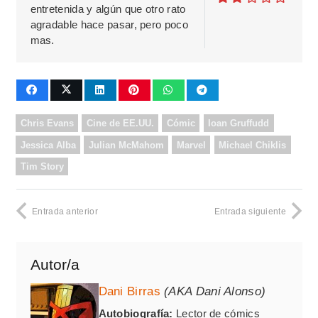
entretenida y algún que otro rato
agradable hace pasar, pero poco
mas.
Chris Evans
Cine de EE.UU.
Cómic
Ioan Gruffudd
Jessica Alba
Julian McMahom
Marvel
Michael Chiklis
Tim Story
Entrada anterior
Entrada siguiente
Autor/a
Dani Birras
(AKA Dani Alonso)
Autobiografía:
Lector de cómics