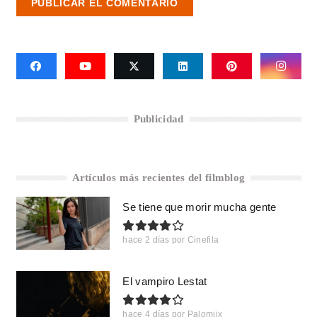
PUBLICAR EL COMENTARIO
Publicidad
Artículos más recientes del filmblog
Se tiene que morir mucha gente
hace 2 días
por
Cinefila
El vampiro Lestat
hace 4 días
por
Palomiix