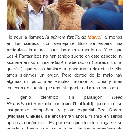
He aquí la llamada
la primera familia de
Marvel
, al menos
en los
cómics
, con semejante titulo se espera una
película
a la altura…pues lamentablemente no. Y es que
Los 4 Fantásticos no han tenido suerte en este aspecto, ni
siquiera en su ultima
reboot
o aberración (llamadlo como
queráis), que ya os hablaré un poco mas adelante de ella,
antes sigamos un orden. Pero dentro de lo malo hay
algunas un poco mas visibles (nótese la ironía y mas
teniendo en cuenta que una integrante del grupo no lo es).
El genio científico sin parangón
Reed
Richards
(interpretado por
Ioan Gruffudd
), junto con su
inseparable compañero y piloto espacial
Ben Grimm
(
Michael Chiklis
), se encuentran ahora mismo en serios
apuros económicos. Es por eso que deciden tragarse su
orgullo y hacer una visita a su antiguo compañero de