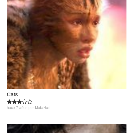
Cats
hace 7 años
por
MataHari