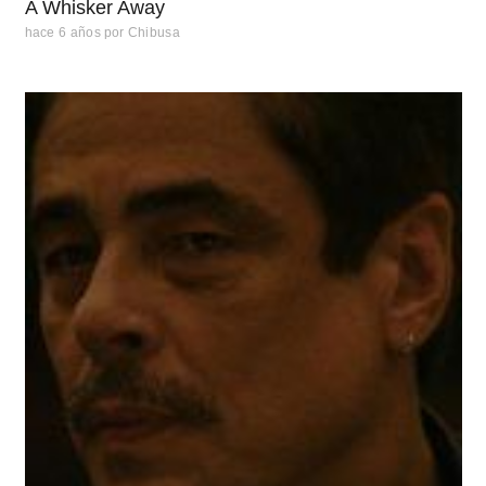
A Whisker Away
hace 6 años
por
Chibusa