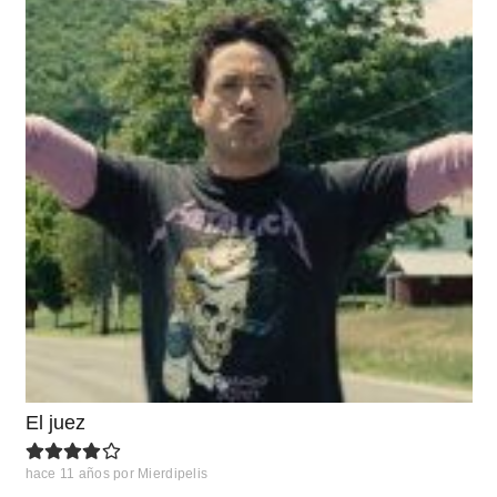
El juez
hace 11 años
por
Mierdipelis