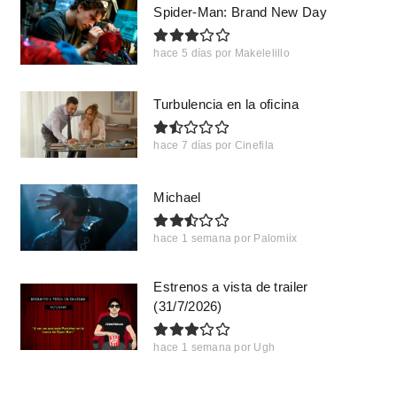
Spider-Man: Brand New Day
hace 5 días
por
Makelelillo
Turbulencia en la oficina
hace 7 días
por
Cinefila
Michael
hace 1 semana
por
Palomiix
Estrenos a vista de trailer
(31/7/2026)
hace 1 semana
por
Ugh