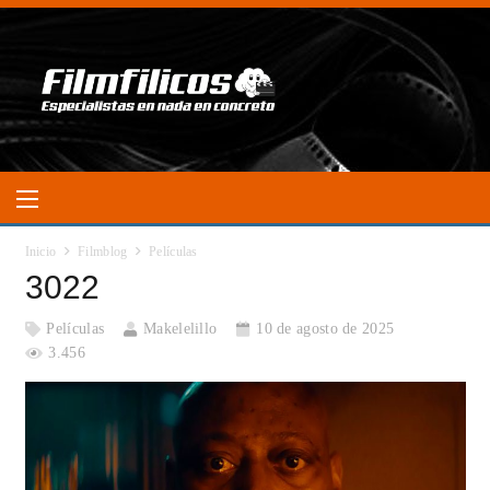
Inicio
Filmblog
Películas
3022
Películas
Makelelillo
10 de agosto de 2025
3.456