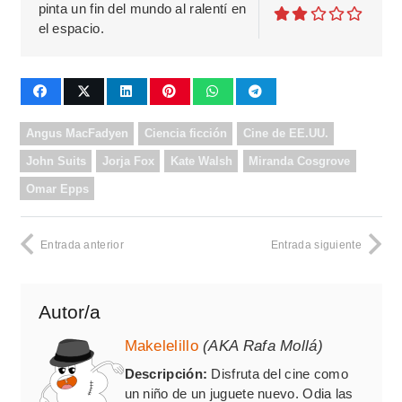
pinta un fin del mundo al ralentí en
el espacio.
Angus MacFadyen
Ciencia ficción
Cine de EE.UU.
John Suits
Jorja Fox
Kate Walsh
Miranda Cosgrove
Omar Epps
Entrada anterior
Entrada siguiente
Autor/a
Makelelillo
(AKA Rafa Mollá)
Descripción:
Disfruta del cine como
un niño de un juguete nuevo. Odia las