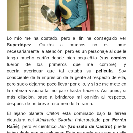
Lo mio me ha costado, pero al fin he conseguido ver
Superlópez
. Quizás a muchos no os llame
necesariamente la atención, pero es un personaje al que le
tengo mucho cariño desde bien pequeñito (sus
comics
fueron de los primeros que me compré), y
quería averiguar que tal estaba su
película
. Soy
consciente de la impresión de la gente al respecto de ella,
pero suelo dejarme poco llevar por ello, y si se me mete en
la cabeza visionarla, no paro hasta hacerlo. Así pues, si
más dilación, paso a brindaros mi opinión al respecto,
después de un breve resumen de la trama.
El lejano planeta
Chitón
está dominado bajo la férrea
dictadura del
Almirante Skorba
(interpretado por
Ferrán
Rañé
), pero el científico
Jan
(
Gonzalo de Castro
) puede
haber dado con su salvador. Este no sería otro que su hijo