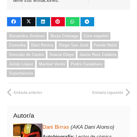
tiene sus limitaciones.
Alexandra Jiménez
Borja Cobeaga
Cine español
Comedia
Dani Rovira
Diego San José
Ferrán Rañé
Gonzalo de Castro
Gracia Olayo
Javier Ruiz Caldera
Julián López
Maribel Verdú
Pedro Casablanc
Superhéroes
Entrada anterior
Entrada siguiente
Autor/a
Dani Birras
(AKA Dani Alonso)
Autobiografía:
Lector de cómics