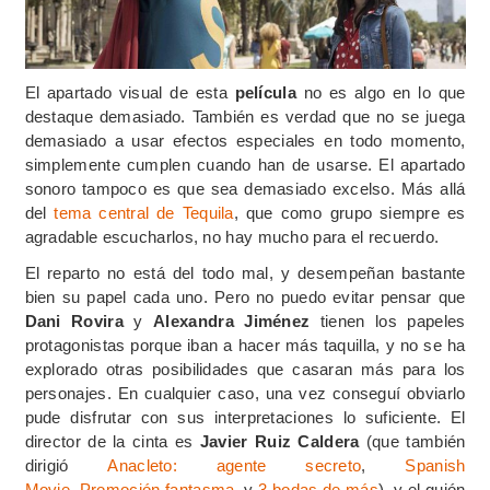
El apartado visual de esta
película
no es algo en lo que
destaque demasiado. También es verdad que no se juega
demasiado a usar efectos especiales en todo momento,
simplemente cumplen cuando han de usarse. El apartado
sonoro tampoco es que sea demasiado excelso. Más allá
del
tema central de Tequila
, que como grupo siempre es
agradable escucharlos, no hay mucho para el recuerdo.
El reparto no está del todo mal, y desempeñan bastante
bien su papel cada uno. Pero no puedo evitar pensar que
Dani Rovira
y
Alexandra Jiménez
tienen los papeles
protagonistas porque iban a hacer más taquilla, y no se ha
explorado otras posibilidades que casaran más para los
personajes. En cualquier caso, una vez conseguí obviarlo
pude disfrutar con sus interpretaciones lo suficiente. El
director de la cinta es
Javier Ruiz Caldera
(que también
dirigió
Anacleto: agente secreto
,
Spanish
Movie
,
Promoción fantasma
, y
3 bodas de más
), y el guión