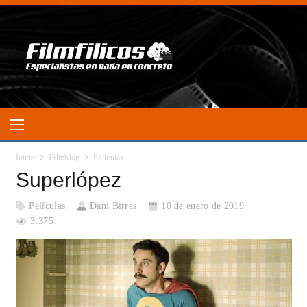
Inicio
Filmblog
Películas
Superlópez
Películas
Dani Birras
10 de enero de 2019
3.375