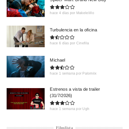
hace 4 días
por
Makelelillo
Turbulencia en la oficina
hace 6 días
por
Cinefila
Michael
hace 1 semana
por
Palomiix
Estrenos a vista de trailer
(31/7/2026)
hace 1 semana
por
Ugh
Filmlista