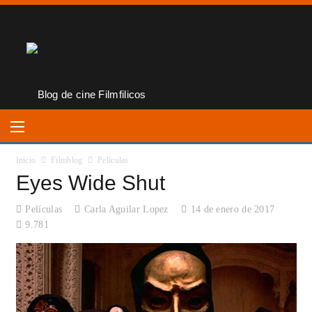
Inicio
Filmblog
Películas
Eyes Wide Shut
Películas
Carla Aguilar Lopez
14 de enero de 2017
9.781