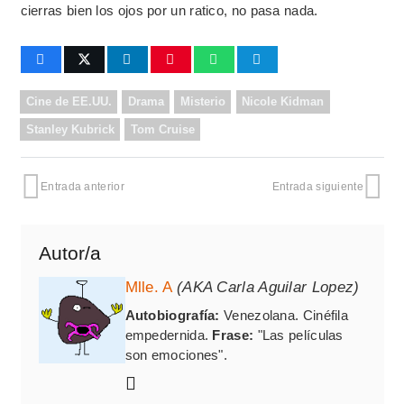
cierras bien los ojos por un ratico, no pasa nada.
Cine de EE.UU.
Drama
Misterio
Nicole Kidman
Stanley Kubrick
Tom Cruise
Entrada anterior
Entrada siguiente
Autor/a
Mlle. A
(AKA Carla Aguilar Lopez)
Autobiografía:
Venezolana. Cinéfila
empedernida.
Frase:
"Las películas
son emociones".