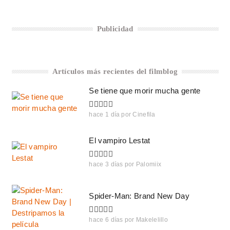
Publicidad
Artículos más recientes del filmblog
Se tiene que morir mucha gente
hace 1 día
por
Cinefila
El vampiro Lestat
hace 3 días
por
Palomiix
Spider-Man: Brand New Day
hace 6 días
por
Makelelillo