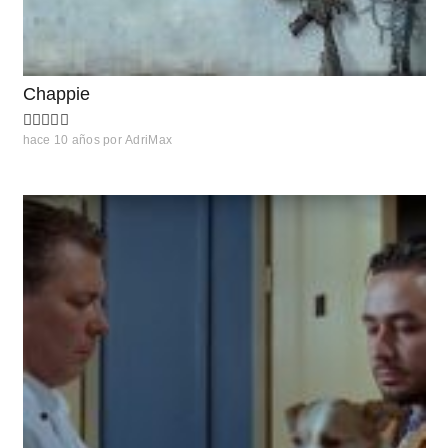
Chappie
hace 10 años
por
AdriMax