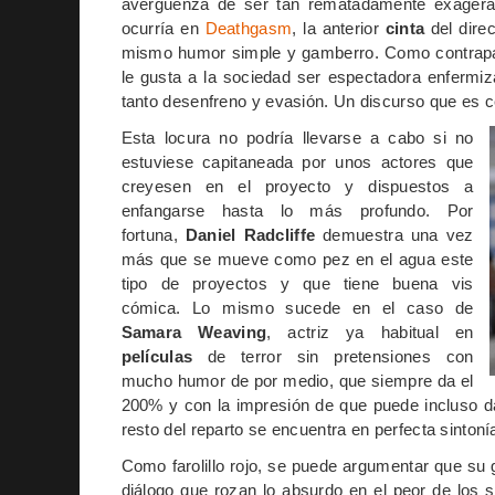
avergüenza de ser tan rematadamente exagera
ocurría en
Deathgasm
, la anterior
cinta
del direc
mismo humor simple y gamberro. Como contrapart
le gusta a la sociedad ser espectadora enfermi
tanto desenfreno y evasión. Un discurso que es ce
Esta locura no podría llevarse a cabo si no
estuviese capitaneada por unos actores que
creyesen en el proyecto y dispuestos a
enfangarse hasta lo más profundo. Por
fortuna,
Daniel Radcliffe
demuestra una vez
más que se mueve como pez en el agua este
tipo de proyectos y que tiene buena vis
cómica. Lo mismo sucede en el caso de
Samara Weaving
, actriz ya habitual en
películas
de terror sin pretensiones con
mucho humor de por medio, que siempre da el
200% y con la impresión de que puede incluso dar
resto del reparto se encuentra en perfecta sintoní
Como farolillo rojo, se puede argumentar que su 
diálogo que rozan lo absurdo en el peor de los