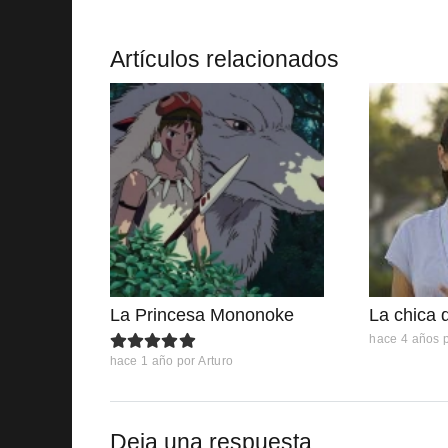
Artículos relacionados
La Princesa Mononoke
La chica 
hace 4 años
hace 1 año
por
Arturo
Deja una respuesta