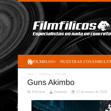
FILMBLOG
NUESTRAS COSAS
MULTI
Inicio
Filmblog
Películas
Guns Akimbo
Películas
Palomiix
25 de marzo de 2020