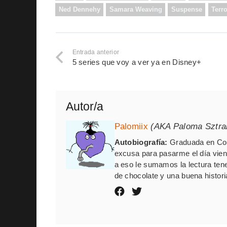
Ned Dennehy
Samara Weaving
Suspense
Terro
Entrada anterior
5 series que voy a ver ya en Disney+
Autor/a
Palomiix
(AKA Paloma Sztr
Autobiografía:
Graduada en Com
excusa para pasarme el día vien
a eso le sumamos la lectura ten
de chocolate y una buena histori