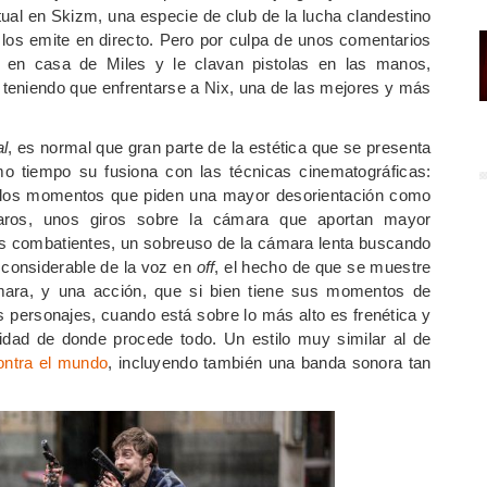
tual en Skizm, una especie de club de la lucha clandestino
 los emite en directo. Pero por culpa de unos comentarios
n en casa de Miles y le clavan pistolas en las manos,
y teniendo que enfrentarse a Nix, una de las mejores y más
al
, es normal que gran parte de la estética que se presenta
mo tiempo su fusiona con las técnicas cinematográficas:
n los momentos que piden una mayor desorientación como
aros, unos giros sobre la cámara que aportan mayor
dos combatientes, un sobreuso de la cámara lenta buscando
o considerable de la voz en
off
, el hecho de que se muestre
ara, y una acción, que si bien tiene sus momentos de
s personajes, cuando está sobre lo más alto es frenética y
dad de donde procede todo. Un estilo muy similar al de
contra el mundo
, incluyendo también una banda sonora tan