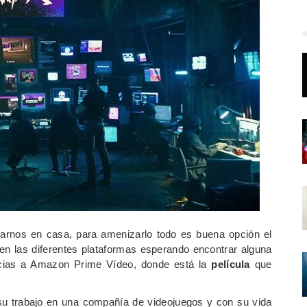
arnos en casa, para amenizarlo todo es buena opción el
en las diferentes plataformas esperando encontrar alguna
acias a Amazon Prime Vídeo, donde está la
película
que
su trabajo en una compañía de videojuegos y con su vida