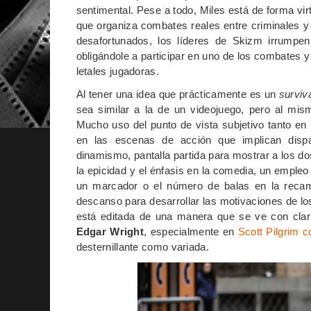
sentimental. Pese a todo, Miles está de forma vir
que organiza combates reales entre criminales y
desafortunados, los líderes de Skizm irrumpe
obligándole a participar en uno de los combates 
letales jugadoras.
Al tener una idea que prácticamente es un
surviv
sea similar a la de un videojuego, pero al mis
Mucho uso del punto de vista subjetivo tanto e
en las escenas de acción que implican disp
dinamismo, pantalla partida para mostrar a los 
la epicidad y el énfasis en la comedia, un emple
un marcador o el número de balas en la recam
descanso para desarrollar las motivaciones de lo
está editada de una manera que se ve con clari
Edgar Wright
, especialmente en
Scott Pilgrim 
desternillante como variada.