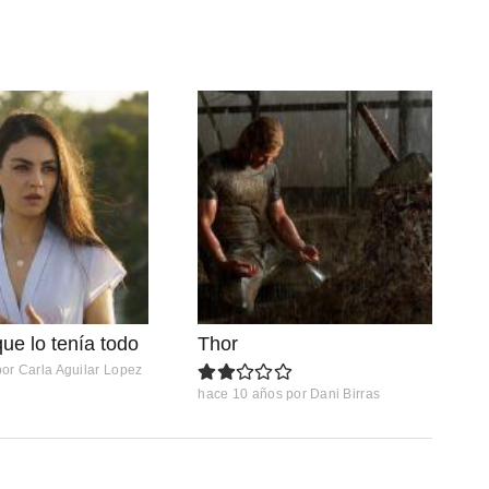
que lo tenía todo
Thor
por
Carla Aguilar Lopez
hace 10 años
por
Dani Birras