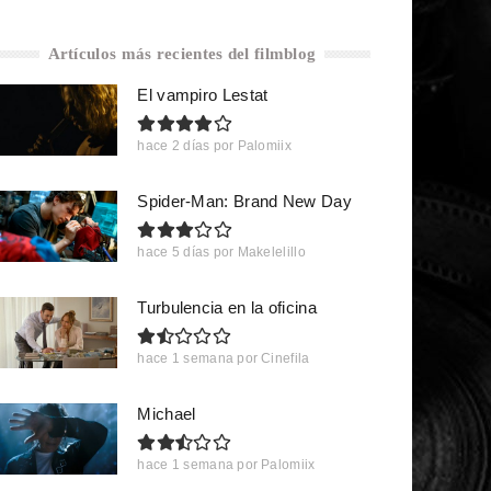
Artículos más recientes del filmblog
El vampiro Lestat
hace 2 días
por
Palomiix
Spider-Man: Brand New Day
hace 5 días
por
Makelelillo
Turbulencia en la oficina
hace 1 semana
por
Cinefila
Michael
hace 1 semana
por
Palomiix