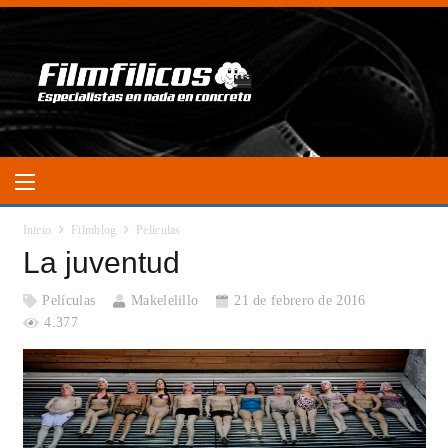
Inicio
Filmblog
Películas
La juventud
Películas
Makelelillo
21 de febrero de 2016
4.377