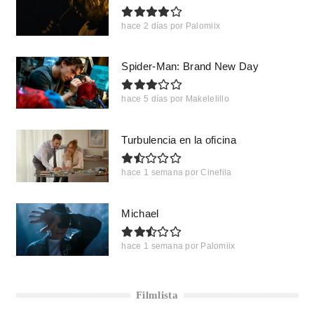
hace 2 días
por
Palomiix
Spider-Man: Brand New Day
hace 5 días
por
Makelelillo
Turbulencia en la oficina
hace 1 semana
por
Cinefila
Michael
hace 1 semana
por
Palomiix
Filmlista