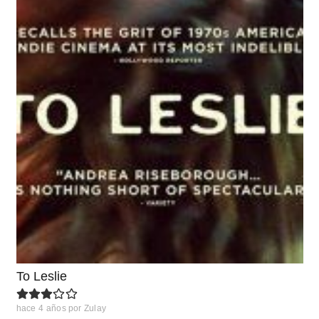
To Leslie
hace 4 años
por
Zulay