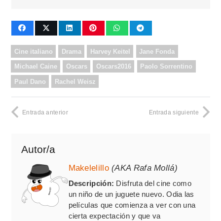
Cine italiano
Drama
Harvey Keitel
Jane Fonda
Michael Caine
Oscars
Oscars2016
Paolo Sorrentino
Paul Dano
Rachel Weisz
Entrada anterior
Entrada siguiente
Autor/a
Makelelillo
(AKA Rafa Mollá)
Descripción:
Disfruta del cine como
un niño de un juguete nuevo. Odia las
películas que comienza a ver con una
cierta expectación y que va