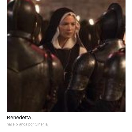
Benedetta
hace 5 años
por
Cinefila