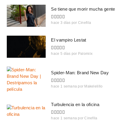
Se tiene que morir mucha gente
hace 3 días
por
Cinefila
El vampiro Lestat
hace 5 días
por
Palomiix
Spider-Man: Brand New Day
hace 1 semana
por
Makelelillo
Turbulencia en la oficina
hace 1 semana
por
Cinefila