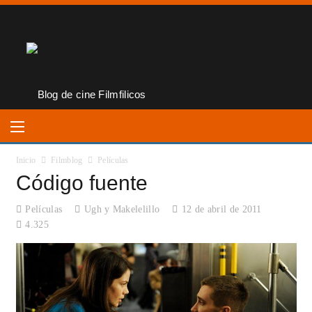
Inicio
Filmblog
Películas
Código fuente
Películas
Ugh y Makelelillo
12 de abril de 2011
4.325