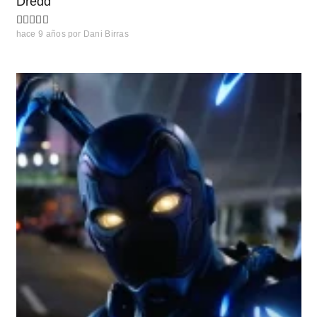
Dredd
hace 9 años
por
Dani Birras