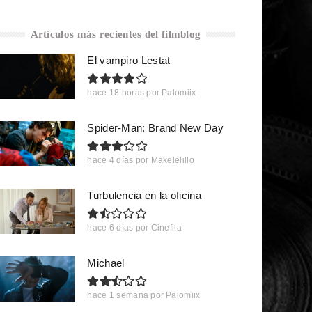
Artículos más recientes del filmblog
El vampiro Lestat
hace 18 horas
por
Palomiix
Spider-Man: Brand New Day
hace 4 días
por
Makelelillo
Turbulencia en la oficina
hace 6 días
por
Cinefila
Michael
hace 1 semana
por
Palomiix