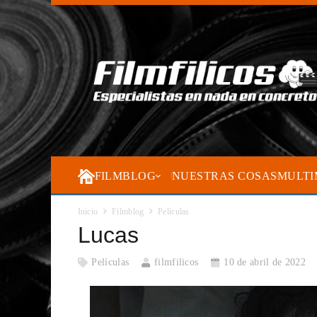
FILMBLOG
NUESTRAS COSAS
MULTI
Inicio
Filmblog
Películas
Lucas
Películas
filmfilicos
10 de abril de 2022