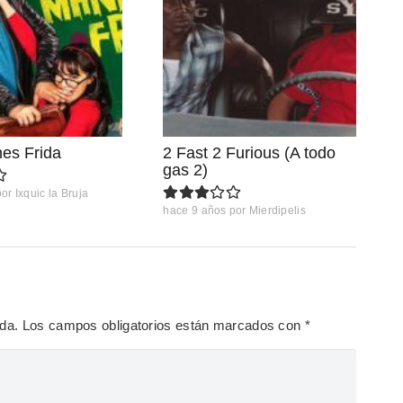
es Frida
2 Fast 2 Furious (A todo
gas 2)
por
Ixquic la Bruja
hace 9 años
por
Mierdipelis
ada.
Los campos obligatorios están marcados con
*