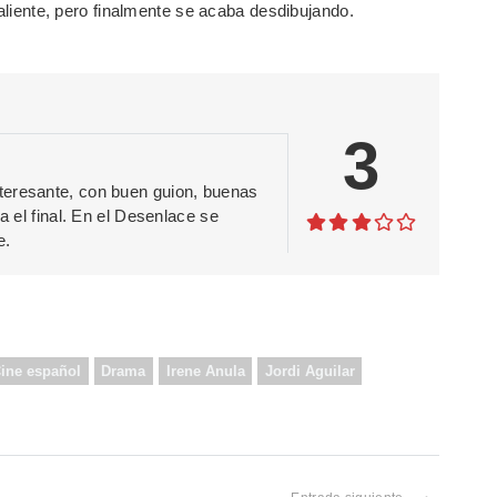
saliente, pero finalmente se acaba desdibujando.
3
teresante, con buen guion, buenas
a el final. En el Desenlace se
e.
ine español
Drama
Irene Anula
Jordi Aguilar