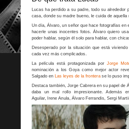
Lucas ha perdido a su padre, todo su alrededor
casa, donde su madre bueno, le cuida de aquell
Un día, Álvaro, un señor que hace fotografías en e
hacerle unas inocentes fotos. Álvaro quiero usa
poder hablar, según él solo para hablar, con chica
Desesperado por la situación que está viviendo 
cada vez más complicados.
La película está protagonizada por
Jorge Mot
nominación a los Goya como mejor actor revel
Salgado en
Las leyes de la frontera
se lo puso imp
Destaca también, Jorge Cabrera en su papel de Á
daba un mal rollo impresionante. Además 
Aguilar,
Irene Anula,
Álvaro Ferrandis,
Sergi Martí