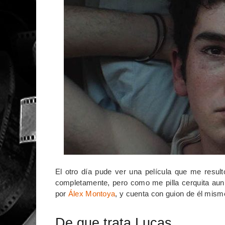
El otro día pude ver una película que me resul
completamente, pero como me pilla cerquita aun 
por
Álex Montoya
, y cuenta con guion de él mism
De que trata Lucas