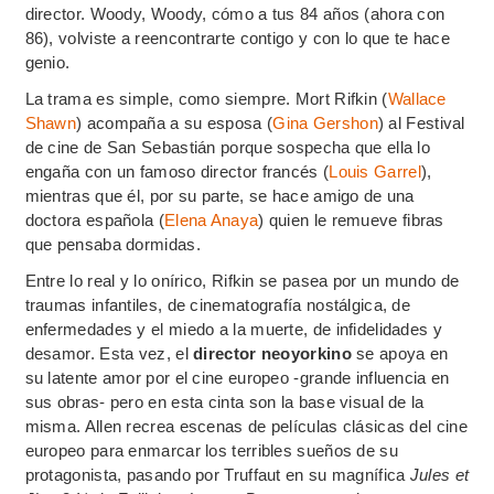
director. Woody, Woody, cómo a tus 84 años (ahora con
86), volviste a reencontrarte contigo y con lo que te hace
genio.
La trama es simple, como siempre. Mort Rifkin (
Wallace
Shawn
) acompaña a su esposa (
Gina Gershon
) al Festival
de cine de San Sebastián porque sospecha que ella lo
engaña con un famoso director francés (
Louis Garrel
),
mientras que él, por su parte, se hace amigo de una
doctora española (
Elena Anaya
) quien le remueve fibras
que pensaba dormidas.
Entre lo real y lo onírico, Rifkin se pasea por un mundo de
traumas infantiles, de cinematografía nostálgica, de
enfermedades y el miedo a la muerte, de infidelidades y
desamor. Esta vez, el
director neoyorkino
se apoya en
su latente amor por el cine europeo -grande influencia en
sus obras- pero en esta cinta son la base visual de la
misma. Allen recrea escenas de películas clásicas del cine
europeo para enmarcar los terribles sueños de su
protagonista, pasando por Truffaut en su magnífica
Jules et