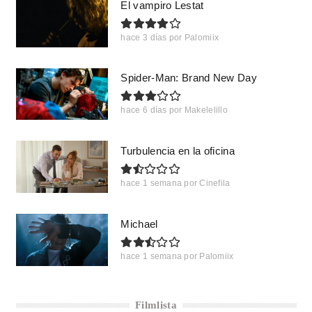
El vampiro Lestat
hace 3 días
por
Palomiix
Spider-Man: Brand New Day
hace 6 días
por
Makelelillo
Turbulencia en la oficina
hace 1 semana
por
Cinefila
Michael
hace 1 semana
por
Palomiix
Filmlista