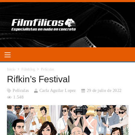
Inicio
Filmblog
Películas
Rifkin’s Festival
Películas
Carla Aguilar Lopez
29 de julio de 2022
1.548