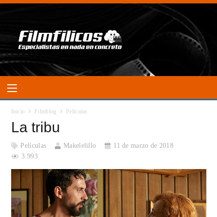
Inicio
Filmblog
Películas
La tribu
Películas
Makelelillo
11 de marzo de 2018
3.993