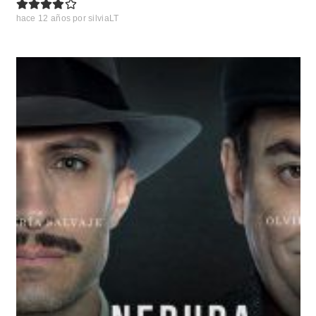
hace 12 años
por
silviaLT