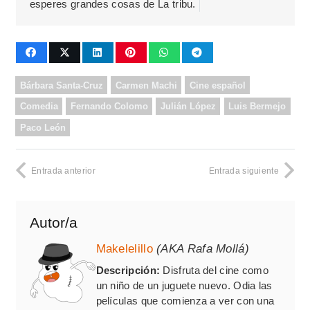
esperes grandes cosas de La tribu.
Bárbara Santa-Cruz
Carmen Machi
Cine español
Comedia
Fernando Colomo
Julián López
Luis Bermejo
Paco León
Entrada anterior
Entrada siguiente
Autor/a
Makelelillo
(AKA Rafa Mollá)
Descripción:
Disfruta del cine como
un niño de un juguete nuevo. Odia las
películas que comienza a ver con una