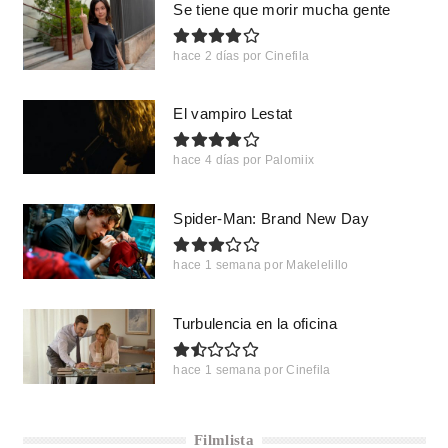
Se tiene que morir mucha gente
hace 2 días
por
Cinefila
El vampiro Lestat
hace 4 días
por
Palomiix
Spider-Man: Brand New Day
hace 1 semana
por
Makelelillo
Turbulencia en la oficina
hace 1 semana
por
Cinefila
Filmlista