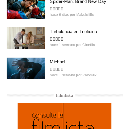
Spider-Man: Brand New Day
hace 6 días
por
Makelelillo
Turbulencia en la oficina
hace 1 semana
por
Cinefila
Michael
hace 1 semana
por
Palomiix
Filmlista