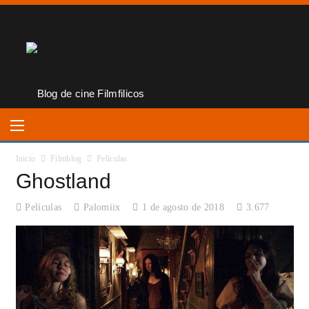
Inicio
Filmblog
Películas
Ghostland
Películas
Palomiix
1 de agosto de 2018
3.677