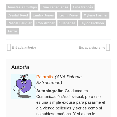
Anastasia Phillips
Cine canadiense
Cine francés
Crystal Reed
Emilia Jones
Kevin Power
Mylene Farmer
Pascal Laugier
Rob Archer
Suspense
Taylor Hickson
Terror
Entrada anterior
Entrada siguiente
Autor/a
Palomiix
(AKA Paloma
Sztrancman)
Autobiografía:
Graduada en
Comunicación Audiovisual, pero eso
es una simple excusa para pasarme el
día viendo películas y series como si
no hubiese mañana. Y si a eso le