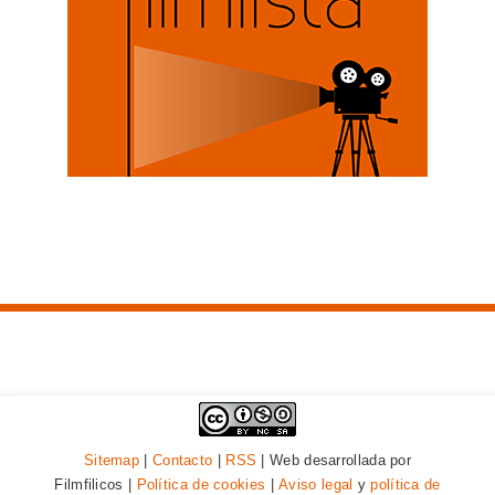
Sitemap
|
Contacto
|
RSS
| Web desarrollada por
Filmfilicos |
Política de cookies
|
Aviso legal
y
política de