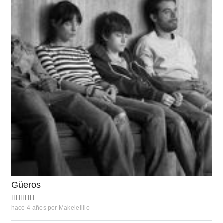
Güeros
hace 4 años
por
Makelelillo