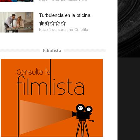
Turbulencia en la oficina
hace 1 semana
por
Cinefila
Filmlista