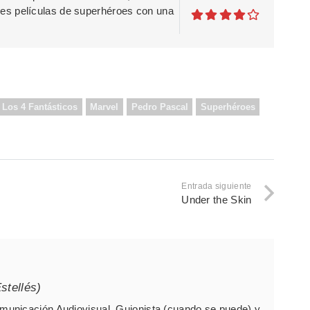
es películas de superhéroes con una
Los 4 Fantásticos
Marvel
Pedro Pascal
Superhéroes
Entrada siguiente
Under the Skin
stellés)
unicación Audiovisual, Guionista (cuando se puede) y