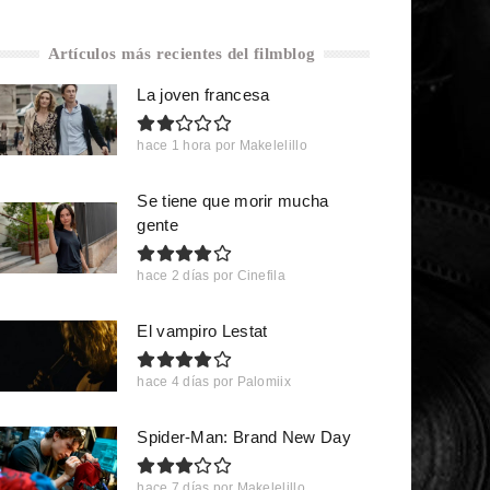
Artículos más recientes del filmblog
La joven francesa
hace 1 hora
por
Makelelillo
Se tiene que morir mucha
gente
hace 2 días
por
Cinefila
El vampiro Lestat
hace 4 días
por
Palomiix
Spider-Man: Brand New Day
hace 7 días
por
Makelelillo