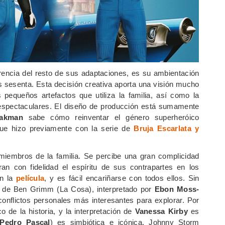
iferencia del resto de sus adaptaciones, es su ambientación
os sesenta. Esta decisión creativa aporta una visión mucho
pequeños artefactos que utiliza la familia, así como la
on espectaculares. El diseño de producción está sumamente
hakman
sabe cómo reinventar el género superheróico
 que hizo previamente con la serie de
Bruja Escarlata y
 miembros de la familia. Se percibe una gran complicidad
ran con fidelidad el espíritu de sus contrapartes en los
en la
película
, y es fácil encariñarse con todos ellos. Sin
 de Ben Grimm (La Cosa), interpretado por
Ebon Moss-
conflictos personales más interesantes para explorar. Por
 de la historia, y la interpretación de
Vanessa Kirby
es
Pedro Pascal
) es simbiótica e icónica. Johnny Storm