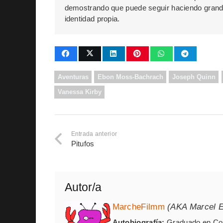
demostrando que puede seguir haciendo grand
identidad propia.
Aventuras
Ebon Moss-Bachrach
Joseph Quinn
Vanessa Kirby
Entrada anterior
Pitufos
Autor/a
MarcheFilmm
(AKA Marcel E
Autobiografía:
Graduado en Com