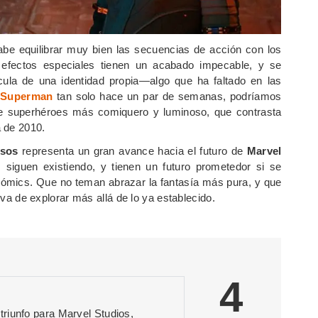
be equilibrar muy bien las secuencias de acción con los
fectos especiales tienen un acabado impecable, y se
ícula de una identidad propia—algo que ha faltado en las
o
Superman
tan solo hace un par de semanas, podríamos
de superhéroes más comiquero y luminoso, que contrasta
a de 2010.
asos
representa un gran avance hacia el futuro de
Marvel
 siguen existiendo, y tienen un futuro prometedor si se
s cómics. Que no teman abrazar la fantasía más pura, y que
tiva de explorar más allá de lo ya establecido.
4
riunfo para Marvel Studios,