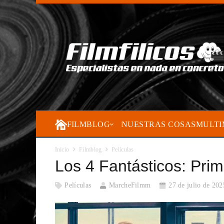
FILMBLOG
NUESTRAS COSAS
MULTI
Inicio
Filmblog
Películas
Los 4 Fantásticos: Pri
Películas
MarcheFilmm
27 de julio de 202