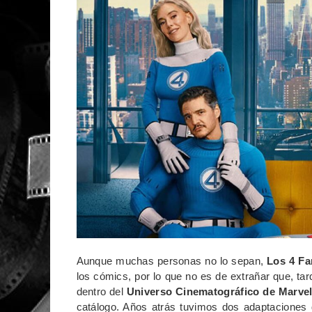
Aunque muchas personas no lo sepan,
Los 4 Fa
los cómics, por lo que no es de extrañar que, ta
dentro del
Universo Cinematográfico de Marve
catálogo. Años atrás tuvimos dos adaptaciones 