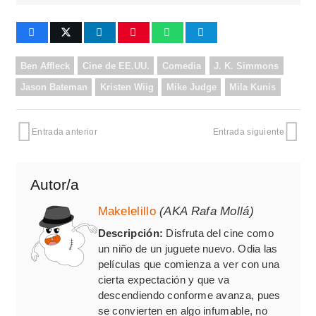
Ben Affleck
Cine de EE.UU.
Comedia
J. K. Simmons
Jason Bateman
Kristen Wiig
Mike Judge
Mila Kunis
Entrada anterior
Entrada siguiente
Autor/a
Makelelillo
(AKA Rafa Mollá)
Descripción:
Disfruta del cine como
un niño de un juguete nuevo. Odia las
películas que comienza a ver con una
cierta expectación y que va
descendiendo conforme avanza, pues
se convierten en algo infumable, no