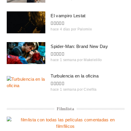
El vampiro Lestat
hace 4 días
por
Palomiix
Spider-Man: Brand New Day
hace 1 semana
por
Makelelillo
Turbulencia en la oficina
hace 1 semana
por
Cinefila
Filmlista