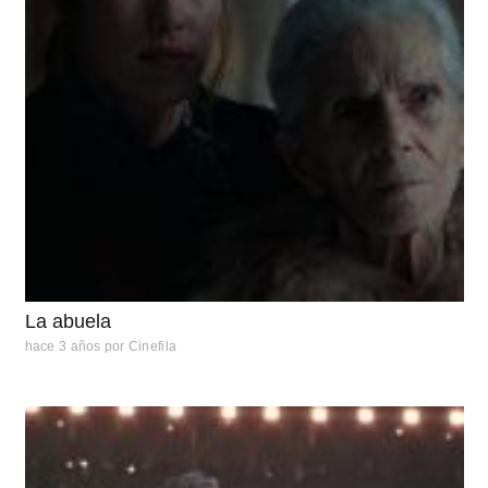
La abuela
hace 3 años
por
Cinefila