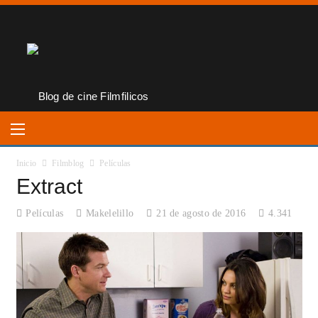
Inicio
Filmblog
Películas
Extract
Películas
Makelelillo
21 de agosto de 2016
4.341