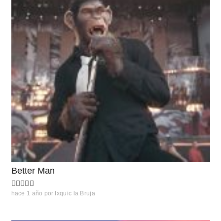
Better Man
hace 1 año
por
Ixquic la Bruja