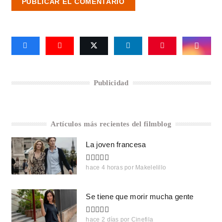
PUBLICAR EL COMENTARIO
Publicidad
Artículos más recientes del filmblog
La joven francesa
hace 4 horas
por
Makelelillo
Se tiene que morir mucha gente
hace 2 días
por
Cinefila